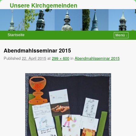
Unsere Kirchgemeinden
Startseite
Menü ↓
Zum Inhalt wechseln
Zum sekundären Inhalt wechseln
Abendmahlsseminar 2015
Published
22. April 2015
at
299 × 600
in
Abendmahlsseminar 2015