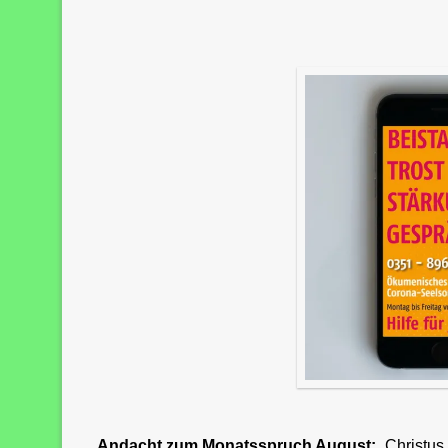
Andacht zum Monatsspruch August:
„Christus