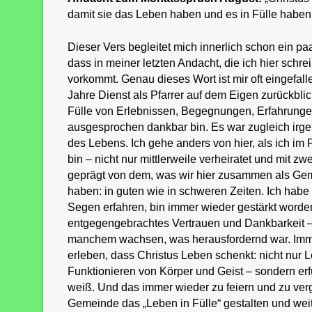
damit sie das Leben haben und es in Fülle haben
Dieser Vers begleitet mich innerlich schon ein pa
dass in meiner letzten Andacht, die ich hier schrei
vorkommt. Genau dieses Wort ist mir oft eingefall
Jahre Dienst als Pfarrer auf dem Eigen zurückblic
Fülle von Erlebnissen, Begegnungen, Erfahrungen,
ausgesprochen dankbar bin. Es war zugleich irg
des Lebens. Ich gehe anders von hier, als ich i
bin – nicht nur mittlerweile verheiratet und mit z
geprägt von dem, was wir hier zusammen als Gem
haben: in guten wie in schweren Zeiten. Ich habe
Segen erfahren, bin immer wieder gestärkt worde
entgegengebrachtes Vertrauen und Dankbarkeit –
manchem wachsen, was herausfordernd war. Imme
erleben, dass Christus Leben schenkt: nicht nur 
Funktionieren von Körper und Geist – sondern erfü
weiß. Und das immer wieder zu feiern und zu verg
Gemeinde das „Leben in Fülle“ gestalten und weit