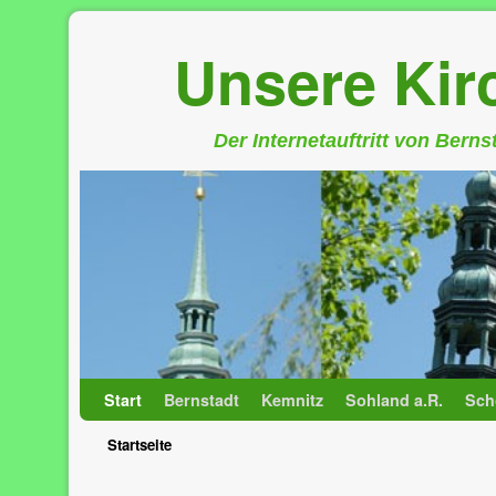
Unsere Ki
Der Internetauftritt von Bern
Zum Inhalt wechseln
Zum sekundären Inhalt wechseln
Start
Bernstadt
Kemnitz
Sohland a.R.
Sch
Startseite