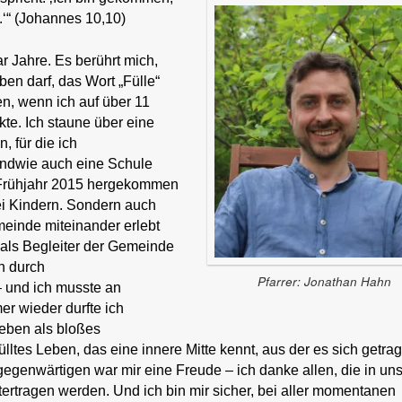
.‘“ (Johannes 10,10)
ar Jahre. Es berührt mich,
ben darf, das Wort „Fülle“
en, wenn ich auf über 11
kte. Ich staune über eine
 für die ich
endwie auch eine Schule
m Frühjahr 2015 hergekommen
wei Kindern. Sondern auch
einde miteinander erlebt
 als Begleiter der Gemeinde
n durch
Pfarrer: Jonathan Hahn
 und ich musste an
r wieder durfte ich
Leben als bloßes
lltes Leben, das eine innere Mitte kennt, aus der es sich getra
egenwärtigen war mir eine Freude – ich danke allen, die in uns
ertragen werden. Und ich bin mir sicher, bei aller momentanen