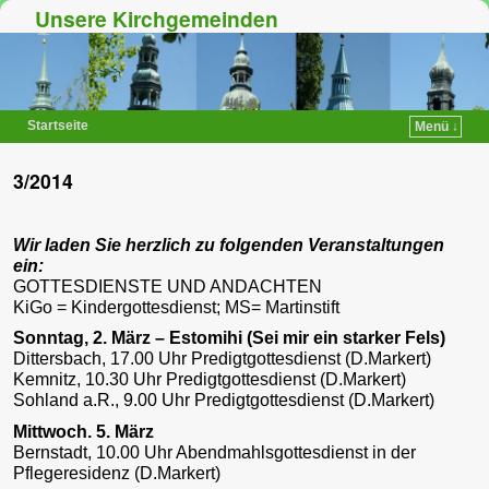
Unsere Kirchgemeinden
Startseite
Menü ↓
Zum Inhalt wechseln
Zum sekundären Inhalt wechseln
3/2014
Wir laden Sie herzlich zu folgenden Veranstaltungen
ein:
GOTTESDIENSTE UND ANDACHTEN
KiGo = Kindergottesdienst; MS= Martinstift
Sonntag, 2. März – Estomihi (Sei mir ein starker Fels)
Dittersbach, 17.00 Uhr Predigtgottesdienst (D.Markert)
Kemnitz, 10.30 Uhr Predigtgottesdienst (D.Markert)
Sohland a.R., 9.00 Uhr Predigtgottesdienst (D.Markert)
Mittwoch. 5. März
Bernstadt, 10.00 Uhr Abendmahlsgottesdienst in der
Pflegeresidenz (D.Markert)