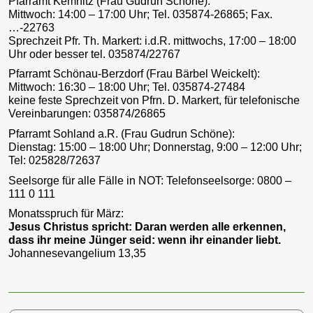
Pfarramt Kemnitz (Frau Gudrun Schöne):
Mittwoch: 14:00 – 17:00 Uhr; Tel. 035874-26865; Fax.
…-22763
Sprechzeit Pfr. Th. Markert: i.d.R. mittwochs, 17:00 – 18:00
Uhr oder besser tel. 035874/22767
Pfarramt Schönau-Berzdorf (Frau Bärbel Weickelt):
Mittwoch: 16:30 – 18:00 Uhr; Tel. 035874-27484
keine feste Sprechzeit von Pfrn. D. Markert, für telefonische
Vereinbarungen: 035874/26865
Pfarramt Sohland a.R. (Frau Gudrun Schöne):
Dienstag: 15:00 – 18:00 Uhr; Donnerstag, 9:00 – 12:00 Uhr;
Tel: 025828/72637
Seelsorge für alle Fälle in NOT: Telefonseelsorge: 0800 –
111 0 111
Monatsspruch für März:
Jesus Christus spricht: Daran werden alle erkennen,
dass ihr meine Jünger seid: wenn ihr einander liebt.
Johannesevangelium 13,35