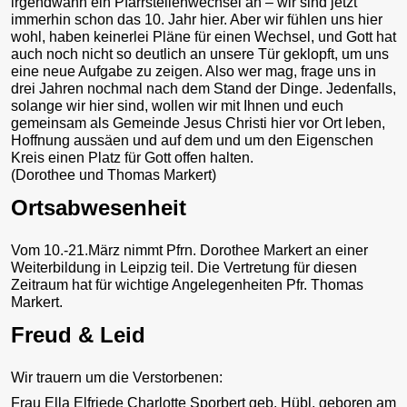
irgendwann ein Pfarrstellenwechsel an – wir sind jetzt
immerhin schon das 10. Jahr hier. Aber wir fühlen uns hier
wohl, haben keinerlei Pläne für einen Wechsel, und Gott hat
auch noch nicht so deutlich an unsere Tür geklopft, um uns
eine neue Aufgabe zu zeigen. Also wer mag, frage uns in
drei Jahren nochmal nach dem Stand der Dinge. Jedenfalls,
solange wir hier sind, wollen wir mit Ihnen und euch
gemeinsam als Gemeinde Jesus Christi hier vor Ort leben,
Hoffnung aussäen und auf dem und um den Eigenschen
Kreis einen Platz für Gott offen halten.
(Dorothee und Thomas Markert)
Ortsabwesenheit
Vom 10.-21.März nimmt Pfrn. Dorothee Markert an einer
Weiterbildung in Leipzig teil. Die Vertretung für diesen
Zeitraum hat für wichtige Angelegenheiten Pfr. Thomas
Markert.
Freud & Leid
Wir trauern um die Verstorbenen:
Frau Ella Elfriede Charlotte Sporbert geb. Hübl, geboren am