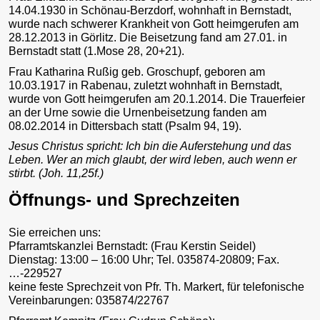
14.04.1930 in Schönau-Berzdorf, wohnhaft in Bernstadt,
wurde nach schwerer Krankheit von Gott heimgerufen am
28.12.2013 in Görlitz. Die Beisetzung fand am 27.01. in
Bernstadt statt (1.Mose 28, 20+21).
Frau Katharina Rußig geb. Groschupf, geboren am
10.03.1917 in Rabenau, zuletzt wohnhaft in Bernstadt,
wurde von Gott heimgerufen am 20.1.2014. Die Trauerfeier
an der Urne sowie die Urnenbeisetzung fanden am
08.02.2014 in Dittersbach statt (Psalm 94, 19).
Jesus Christus spricht: Ich bin die Auferstehung und das
Leben. Wer an mich glaubt, der wird leben, auch wenn er
stirbt. (Joh. 11,25f.)
Öffnungs- und Sprechzeiten
Sie erreichen uns:
Pfarramtskanzlei Bernstadt: (Frau Kerstin Seidel)
Dienstag: 13:00 – 16:00 Uhr; Tel. 035874-20809; Fax.
…-229527
keine feste Sprechzeit von Pfr. Th. Markert, für telefonische
Vereinbarungen: 035874/22767