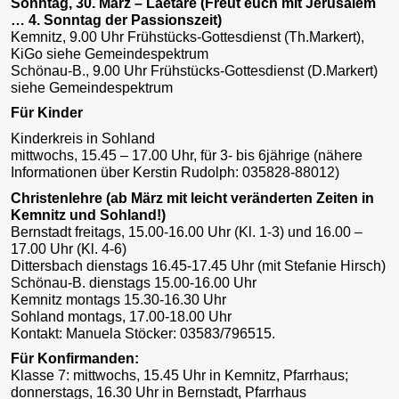
Sonntag, 30. März – Laetare (Freut euch mit Jerusalem
… 4. Sonntag der Passionszeit)
Kemnitz, 9.00 Uhr Frühstücks-Gottesdienst (Th.Markert),
KiGo siehe Gemeindespektrum
Schönau-B., 9.00 Uhr Frühstücks-Gottesdienst (D.Markert)
siehe Gemeindespektrum
Für Kinder
Kinderkreis in Sohland
mittwochs, 15.45 – 17.00 Uhr, für 3- bis 6jährige (nähere
Informationen über Kerstin Rudolph: 035828-88012)
Christenlehre (ab März mit leicht veränderten Zeiten in
Kemnitz und Sohland!)
Bernstadt freitags, 15.00-16.00 Uhr (Kl. 1-3) und 16.00 –
17.00 Uhr (Kl. 4-6)
Dittersbach dienstags 16.45-17.45 Uhr (mit Stefanie Hirsch)
Schönau-B. dienstags 15.00-16.00 Uhr
Kemnitz montags 15.30-16.30 Uhr
Sohland montags, 17.00-18.00 Uhr
Kontakt: Manuela Stöcker: 03583/796515.
Für Konfirmanden:
Klasse 7: mittwochs, 15.45 Uhr in Kemnitz, Pfarrhaus;
donnerstags, 16.30 Uhr in Bernstadt, Pfarrhaus