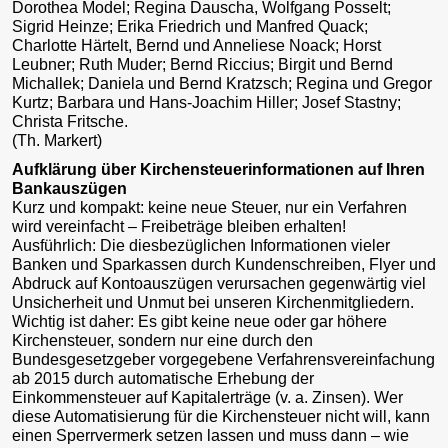
Dorothea Model; Regina Dauscha, Wolfgang Posselt;
Sigrid Heinze; Erika Friedrich und Manfred Quack;
Charlotte Härtelt, Bernd und Anneliese Noack; Horst
Leubner; Ruth Muder; Bernd Riccius; Birgit und Bernd
Michallek; Daniela und Bernd Kratzsch; Regina und Gregor
Kurtz; Barbara und Hans-Joachim Hiller; Josef Stastny;
Christa Fritsche.
(Th. Markert)
Aufklärung über Kirchensteuerinformationen auf Ihren
Bankauszügen
Kurz und kompakt: keine neue Steuer, nur ein Verfahren
wird vereinfacht – Freibeträge bleiben erhalten!
Ausführlich: Die diesbezüglichen Informationen vieler
Banken und Sparkassen durch Kundenschreiben, Flyer und
Abdruck auf Kontoauszügen verursachen gegenwärtig viel
Unsicherheit und Unmut bei unseren Kirchenmitgliedern.
Wichtig ist daher: Es gibt keine neue oder gar höhere
Kirchensteuer, sondern nur eine durch den
Bundesgesetzgeber vorgegebene Verfahrensvereinfachung
ab 2015 durch automatische Erhebung der
Einkommensteuer auf Kapitalerträge (v. a. Zinsen). Wer
diese Automatisierung für die Kirchensteuer nicht will, kann
einen Sperrvermerk setzen lassen und muss dann – wie