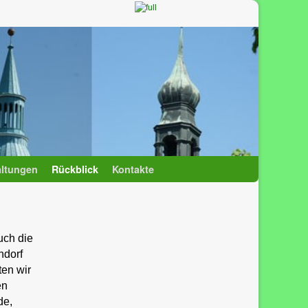
altungen
Rückblick
Kontakte
uch die
hdorf
en wir
en
de,