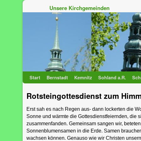
Unsere Kirchgemeinden
Zum Inhalt wechseln
Zum sekundären Inhalt wechseln
Start
Bernstadt
Kemnitz
Sohland a.R.
Sch
Rotsteingottesdienst zum Himm
Erst sah es nach Regen aus- dann lockerten die W
Sonne und wärmte die Gottesdienstfeiernden, die sic
zusammenfanden. Gemeinsam sangen wir, beteten u
Sonnenblumensamen in die Erde. Samen brauchen e
wachsen können. Genauso wie wir Christen unsern 