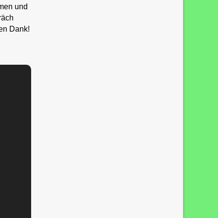
mmen und
räch
hen Dank!