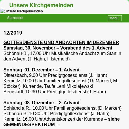
Unsere Kirchgemeinden
Startseite
Menü ↓
Zum Inhalt wechseln
Zum sekundären Inhalt wechseln
12/2019
GOTTESDIENSTE UND ANDACHTEN IM DEZEMBER
Samstag, 30. November – Vorabend des 1. Advent
Schönau-B., 17.00 Uhr Musikalische Andacht zum Start in
den Advent (J. Hahn, I. Isterheld)
Sonntag, 01. Dezember – 1. Advent
Dittersbach, 9.00 Uhr Predigtgottesdienst (J. Hahn)
Kemnitz, 10.00 Uhr Familiengottesdienst (Th.Markert, M.
Stöcker), Kurrende, Taufe Leni Mikolajewski
Bernstadt, 10.30 Uhr Predigtgottesdienst (J. Hahn)
Sonntag, 08. Dezember – 2. Advent
Sohland a.R., 10.00 Uhr Familiengottesdienst (D. Markert)
Schönau-B, 10.30 Uhr Predigtgottesdienst (J. Hahn)
Kemnitz, 16.00 Uhr Adventskonzert der Kurrende
–
siehe
GEMEINDESPEKTRUM –