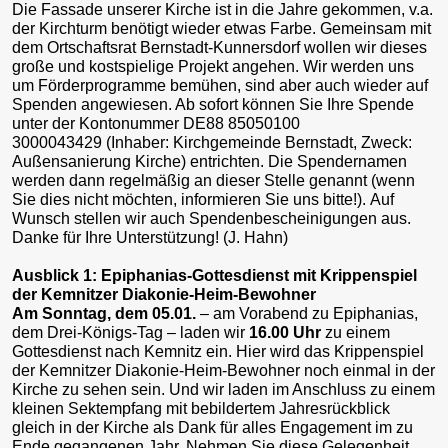
Die Fassade unserer Kirche ist in die Jahre gekommen, v.a.
der Kirchturm benötigt wieder etwas Farbe. Gemeinsam mit
dem Ortschaftsrat Bernstadt-Kunnersdorf wollen wir dieses
große und kostspielige Projekt angehen. Wir werden uns
um Förderprogramme bemühen, sind aber auch wieder auf
Spenden angewiesen. Ab sofort können Sie Ihre Spende
unter der Kontonummer DE88 85050100
3000043429 (Inhaber: Kirchgemeinde Bernstadt, Zweck:
Außensanierung Kirche) entrichten. Die Spendernamen
werden dann regelmäßig an dieser Stelle genannt (wenn
Sie dies nicht möchten, informieren Sie uns bitte!). Auf
Wunsch stellen wir auch Spendenbescheinigungen aus.
Danke für Ihre Unterstützung! (J. Hahn)
Ausblick 1: Epiphanias-Gottesdienst mit Krippenspiel
der Kemnitzer Diakonie-Heim-Bewohner
Am Sonntag, dem 05.01.
– am Vorabend zu Epiphanias,
dem Drei-Königs-Tag – laden wir
16.00 Uhr
zu einem
Gottesdienst nach Kemnitz ein. Hier wird das Krippenspiel
der Kemnitzer Diakonie-Heim-Bewohner noch einmal in der
Kirche zu sehen sein. Und wir laden im Anschluss zu einem
kleinen Sektempfang mit bebildertem Jahresrückblick
gleich in der Kirche als Dank für alles Engagement im zu
Ende gegangenen Jahr. Nehmen Sie diese Gelegenheit