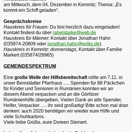
am Mittwoch, dem 04. Dezember in Kemnitz; Thema: „Es
kommt ein Schiff geladen“.
Gesprächskreise
Hauskreis für Frauen:
Du bist herzlich dazu eingeladen!
Kontakt findest du über
rahelstarke@web.de
Hauskreis für Männer
: Kontakt über Jonathan Hahn
(035874-20809 oder
jonathan.hahn@evlks.de
).
Hauskreis in Kemnitz: donnerstags,
Kontakt über Familie
Markert (035874/26965)
GEMEINDESPEKTRUM
Eine
große Welle der Hilfsbereitschaft
rollte am 7.11. in
unser Bernstädter Pfarrhaus …. Spenden für 88 Päckchen
für Kinder und Senioren in Rumänien konnten wir an
diesem Abend verpacken und an die Görlitzer
Rumänienhilfe übergeben. Vielen Dank an alle Spender,
Helfer, Verpacker …. ihr seid großartig! Bitte schon mal dran
denken: auch 2020 benötigen wir wieder eure Hilfe und
viele Schuhkartons.
Viele liebe Grüße, eure Doreen Steinert.