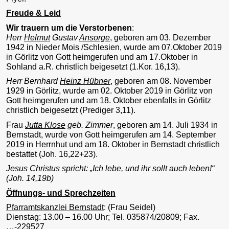
Freude & Leid
Wir trauern um die Verstorbenen
:
Herr
Helmut
Gustav
Ansorge
, geboren am 03. Dezember
1942 in Nieder Mois /Schlesien, wurde am 07.Oktober 2019
in Görlitz von Gott heimgerufen und am 17.Oktober in
Sohland a.R. christlich beigesetzt (1.Kor. 16,13).
Herr Bernhard
Heinz Hübner
,
geboren am 08. November
1929 in Görlitz, wurde am 02. Oktober 2019 in Görlitz von
Gott heimgerufen und am 18. Oktober ebenfalls in Görlitz
christlich beigesetzt (Prediger 3,11).
Frau
Jutta Klose
geb. Zimmer
, geboren am 14. Juli 1934 in
Bernstadt, wurde von Gott heimgerufen am 14. September
2019 in Herrnhut und am 18. Oktober in Bernstadt christlich
bestattet (Joh. 16,22+23).
Jesus Christus spricht: „Ich lebe, und ihr sollt auch leben!“
(Joh. 14,19b)
Öffnungs- und Sprechzeiten
Pfarramtskanzlei Bernstadt
: (Frau Seidel)
Dienstag: 13.00 – 16.00 Uhr; Tel. 035874/20809; Fax.
…-229527