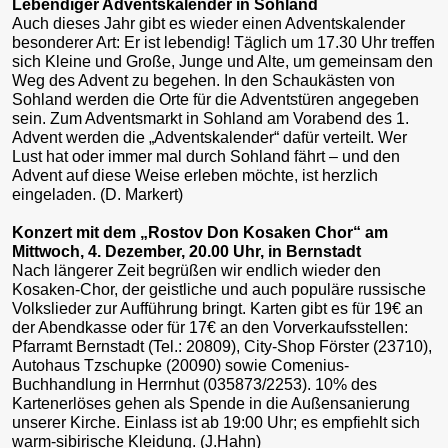
Lebendiger Adventskalender in Sohland
Auch dieses Jahr gibt es wieder einen Adventskalender
besonderer Art: Er ist lebendig! Täglich um 17.30 Uhr treffen
sich Kleine und Große, Junge und Alte, um gemeinsam den
Weg des Advent zu begehen. In den Schaukästen von
Sohland werden die Orte für die Adventstüren angegeben
sein. Zum Adventsmarkt in Sohland am Vorabend des 1.
Advent werden die „Adventskalender“ dafür verteilt. Wer
Lust hat oder immer mal durch Sohland fährt – und den
Advent auf diese Weise erleben möchte, ist herzlich
eingeladen. (D. Markert)
Konzert mit dem „Rostov Don Kosaken Chor“ am
Mittwoch, 4. Dezember, 20.00 Uhr, in Bernstadt
Nach längerer Zeit begrüßen wir endlich wieder den
Kosaken-Chor, der geistliche und auch populäre russische
Volkslieder zur Aufführung bringt. Karten gibt es für 19€ an
der Abendkasse oder für 17€ an den Vorverkaufsstellen:
Pfarramt Bernstadt (Tel.: 20809), City-Shop Förster (23710),
Autohaus Tzschupke (20090) sowie Comenius-
Buchhandlung in Herrnhut (035873/2253). 10% des
Kartenerlöses gehen als Spende in die Außensanierung
unserer Kirche. Einlass ist ab 19:00 Uhr; es empfiehlt sich
warm-sibirische Kleidung. (J.Hahn) ​