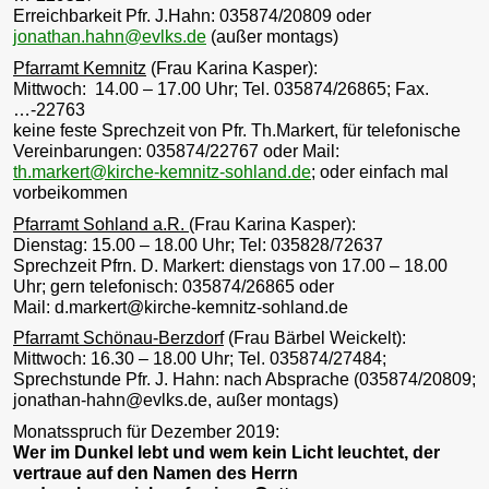
Erreichbarkeit Pfr. J.Hahn: 035874/20809 oder
jonathan.hahn@evlks.de
(außer montags)
Pfarramt Kemnitz
(Frau Karina Kasper):
Mittwoch: 14.00 – 17.00 Uhr; Tel. 035874/26865; Fax.
…-22763
keine feste Sprechzeit von Pfr. Th.Markert, für telefonische
Vereinbarungen: 035874/22767 oder Mail:
th.markert@kirche-kemnitz-sohland.de
; oder einfach mal
vorbeikommen
Pfarramt Sohland a.R.
(Frau Karina Kasper):
Dienstag: 15.00 – 18.00 Uhr; Tel: 035828/72637
Sprechzeit Pfrn. D. Markert: dienstags von 17.00 – 18.00
Uhr; gern telefonisch: 035874/26865 oder
Mail: d.markert@kirche-kemnitz-sohland.de
Pfarramt Schönau-Berzdorf
(Frau Bärbel Weickelt):
Mittwoch: 16.30 – 18.00 Uhr; Tel. 035874/27484;
Sprechstunde Pfr. J. Hahn: nach Absprache (035874/20809;
jonathan-hahn@evlks.de, außer montags)
Monatsspruch für Dezember 2019:
Wer im Dunkel lebt und wem kein Licht leuchtet, der
vertraue auf den Namen des Herrn