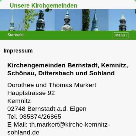
Unsere Kirchgemeinden
Startseite
Menü ↓
Zum Inhalt wechseln
Zum sekundären Inhalt wechseln
Impressum
Kirchengemeinden Bernstadt, Kemnitz,
Schönau, Dittersbach und Sohland
Dorothee und Thomas Markert
Hauptstrasse 92
Kemnitz
02748 Bernstadt a.d. Eigen
Tel. 035874/26865
E-Mail: th.markert@kirche-kemnitz-
sohland.de