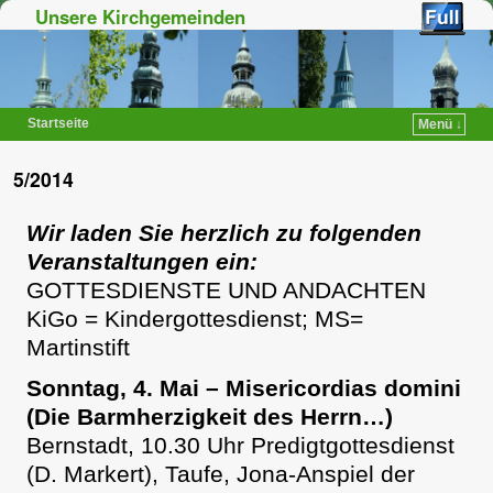
Unsere Kirchgemeinden
Startseite
Menü ↓
Zum Inhalt wechseln
Zum sekundären Inhalt wechseln
5/2014
Wir laden Sie herzlich zu folgenden
Veranstaltungen ein:
GOTTESDIENSTE UND ANDACHTEN
KiGo = Kindergottesdienst; MS=
Martinstift
Sonntag, 4. Mai – Misericordias domini
(Die Barmherzigkeit des Herrn…)
Bernstadt, 10.30 Uhr Predigtgottesdienst
(D. Markert), Taufe, Jona-Anspiel der