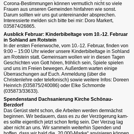
Corona-Bestimmungen können vermutlich nicht so viele
Frauen aus unseren Gemeinden hinfahren wie sonst.
Darum sollten wir uns gut untereinander absprechen.
Interessierte melden sich bitte bei mir: Doro Markert,
035874/26865.
Ausblick Februar: Kinderbibeltage vom 10.-12. Februar
in Sohland am Rotstein
In der ersten Ferienwoche, vom 10.-12. Februar, finden von
9:00 – 15:00 Uhr wieder unsere Kinderbibeltage in Sohland
am Rotstein statt. Gemeinsam wollen wir in diesen Tagen
Geschichten von Gott hören, fröhlich sein, Spiele spielen
und uns im Freien bewegen. Außerdem warten einige
Überraschungen auf Euch. Anmeldung (über die
Christenlehre oder telefonisch) sowie weitere Infos: Doreen
Heinrich (035875/240086) oder Elke Schmorrde
(035873/33633).
Spendenstand Dachsanierung Kirche Schönau-
Berzdorf
Das Gerüst steht schon, die Arbeiten werden demnächst
beginnen. Wir bedauern, dass es zu der Verzögerung kam-
es sollte eigentlich jetzt schon fertig sein. Der Verzug lag
aber nicht an uns. Wir sammeln weiterhin Spenden und
hoffen, dass wir bald die „20.000-Marke“ anvisieren können.