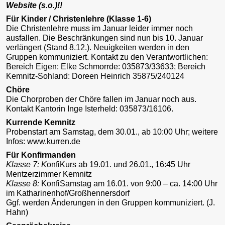
Website (s.o.)!!
Für Kinder / Christenlehre (Klasse 1-6)
Die Christenlehre muss im Januar leider immer noch
ausfallen. Die Beschränkungen sind nun bis 10. Januar
verlängert (Stand 8.12.). Neuigkeiten werden in den
Gruppen kommuniziert. Kontakt zu den Verantwortlichen:
Bereich Eigen: Elke Schmorrde: 035873/33633; Bereich
Kemnitz-Sohland: Doreen Heinrich 35875/240124
Chöre
Die Chorproben der Chöre fallen im Januar noch aus.
Kontakt Kantorin Inge Isterheld: 035873/16106.
Kurrende Kemnitz
Probenstart am Samstag, dem 30.01., ab 10:00 Uhr; weitere
Infos: www.kurren.de
Für Konfirmanden
Klasse 7: K
onfiKurs ab 19.01. und 26.01., 16:45 Uhr
Mentzerzimmer Kemnitz
Klasse 8:
KonfiSamstag am 16.01. von 9:00 – ca. 14:00 Uhr
im Katharinenhof/Großhennersdorf
Ggf. werden Änderungen in den Gruppen kommuniziert. (J.
Hahn)