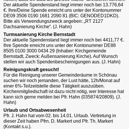
Der aktuelle Spendenstand liegt immer noch bei 13.776,64
€. Ihre/Deine Spende erreicht uns unter der Kontonummer
DE09 3506 0190 1681 2090 81 (BIC: GENODED1DKD).
Bitte als Verwendungszweck angeben: „RT 2127
Dachsanierung Kirche“. ​(J. Hahn)
Turmsanierung Kirche Bernstadt
Der aktuelle Spendenstand liegt immer noch bei 4411,77 €.
Ihre Spende erreicht uns unter der Kontonummer DE88
8505 0100 3000 0434 29 (Inhaber: Kirchgemeinde
Bernstadt, Zweck: Außensanierung Kirche). Auf Wunsch
stellen wir auch Spendenbescheinigungen aus. (J. Hahn)
Reinigungskraft gesucht!
Für die Reinigung unserer Gemeinderäume in Schönau
suchen wir noch jemanden, der Lust hätte, 12h/Monat auf
einer 6%-Teilzeitstelle diese Tätigkeit auszuüben.
Kirchenmitgliedschaft ist dazu nicht nötig, wer Interesse hat
kann sich gerne melden bei Pfr. Hahn (035874/20809). (J.
Hahn)
Urlaub und Ortsabwesenheit
Pfr. J. Hahn hat vom 02. bis 14.01. Urlaub. Vertretung in
dieser Zeit haben Pfrn. D. Markert und Pfr. Th. Markert
(Kontakt s.u.).