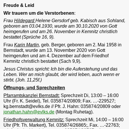
Freude & Leid
Wir trauern um die Verstorbenen
:
Frau
Hildegard
Helene Gersdorf geb. Kabisch aus Sohland,
geboren am 03.04.1930, wurde am 30.10.2020 von Gott
heimgerufen und am 26. November in Kemnitz christlich
bestattet (Sprüche 16, 9).
Frau
Karin Martin
, geb. Berger, geboren am 2. Mai 1958 in
Bernstadt, wurde am 13. November 2020 von Gott
heimgerufen und am 4. Dezember auf dem Friedhof
Kemnitz christlich bestattet (Sach 9,9).
Jesus Christus spricht: Ich bin die Auferstehung und das
Leben. Wer an mich glaubt, der wird leben, auch wenn er
stirbt. (Joh. 11,25f.)
Öffnungs- und Sprechzeiten
Pfarramtskanzlei Bernstadt:
Sprechzeit Di, 13:00 – 16:00
Uhr (Fr. K. Seidel), Tel. 035874/20809; Fax. …-229527;
kg.bernstadt@evlks.de // Pfr. J. Hahn: 035874/20809 oder
jonathan.hahn@evlks.de
(Montag Ruhetag).
Friedhofsverwaltung Kemnitz:
Sprechzeit Mi, 14:00 – 16:00
Uhr (Pfr. Th. Markert), Tel. 035874/26865;, Fax. …-22763;