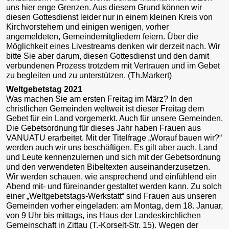
uns hier enge Grenzen. Aus diesem Grund können wir
diesen Gottesdienst leider nur in einem kleinen Kreis von
Kirchvorstehern und einigen wenigen, vorher
angemeldeten, Gemeindemitgliedern feiern. Über die
Möglichkeit eines Livestreams denken wir derzeit nach. Wir
bitte Sie aber darum, diesen Gottesdienst und den damit
verbundenen Prozess trotzdem mit Vertrauen und im Gebet
zu begleiten und zu unterstützen. (Th.Markert)
Weltgebetstag 2021
Was machen Sie am ersten Freitag im März? In den
christlichen Gemeinden weltweit ist dieser Freitag dem
Gebet für ein Land vorgemerkt. Auch für unsere Gemeinden.
Die Gebetsordnung für dieses Jahr haben Frauen aus
VANUATU erarbeitet. Mit der Titelfrage „Worauf bauen wir?“
werden auch wir uns beschäftigen. Es gilt aber auch, Land
und Leute kennenzulernen und sich mit der Gebetsordnung
und den verwendeten Bibeltexten auseinanderzusetzen.
Wir werden schauen, wie ansprechend und einfühlend ein
Abend mit- und füreinander gestaltet werden kann. Zu solch
einer „Weltgebetstags-Werkstatt“ sind Frauen aus unseren
Gemeinden vorher eingeladen: am Montag, dem 18. Januar,
von 9 Uhr bis mittags, ins Haus der Landeskirchlichen
Gemeinschaft in Zittau (T.-Korselt-Str. 15). Wegen der