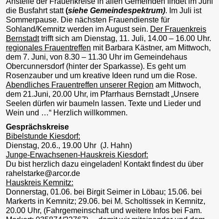
Anstelle der Frauenkreise in allen Gemeinden findet im Juni
die Busfahrt statt
(
siehe Gemeindespektrum)
. Im Juli ist
Sommerpause. Die nächsten Frauendienste für
Sohland/Kemnitz werden im August sein.
Der Frauenkreis
Bernstadt
trifft sich am Dienstag, 11. Juli, 14.00 – 16.00 Uhr.
regionales Frauentreffen
mit Barbara Kästner, am Mittwoch,
dem 7. Juni, von 8.30 – 11.30 Uhr im Gemeindehaus
Obercunnersdorf (hinter der Sparkasse). Es geht um
Rosenzauber und um kreative Ideen rund um die Rose.
Abendliches Frauentreffen unserer Region
am Mittwoch,
dem 21.Juni, 20.00 Uhr, im Pfarrhaus Bernstadt „Unsere
Seelen dürfen wir baumeln lassen. Texte und Lieder und
Wein und …“ Herzlich willkommen.
Gesprächskreise
Bibelstunde Kiesdorf:
Dienstag, 20.6., 19.00 Uhr (J. Hahn)
Junge-Erwachsenen-Hauskreis Kiesdorf:
Du bist herzlich dazu eingeladen! Kontakt findest du über
rahelstarke@arcor.de
Hauskreis Kemnitz:
Donnerstag, 01.06. bei Birgit Seimer in Löbau; 15.06. bei
Markerts in Kemnitz; 29.06. bei M. Scholtissek in Kemnitz,
20.00 Uhr, (Fahrgemeinschaft und weitere Infos bei Fam.