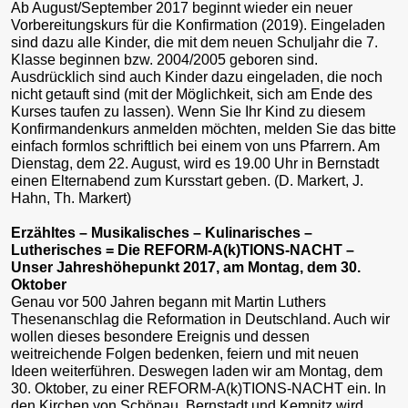
Ab August/September 2017 beginnt wieder ein neuer
Vorbereitungskurs für die Konfirmation (2019). Eingeladen
sind dazu alle Kinder, die mit dem neuen Schuljahr die 7.
Klasse beginnen bzw. 2004/2005 geboren sind.
Ausdrücklich sind auch Kinder dazu eingeladen, die noch
nicht getauft sind (mit der Möglichkeit, sich am Ende des
Kurses taufen zu lassen). Wenn Sie Ihr Kind zu diesem
Konfirmandenkurs anmelden möchten, melden Sie das bitte
einfach formlos schriftlich bei einem von uns Pfarrern. Am
Dienstag, dem 22. August, wird es 19.00 Uhr in Bernstadt
einen Elternabend zum Kursstart geben. (D. Markert, J.
Hahn, Th. Markert)
Erzähltes – Musikalisches – Kulinarisches –
Lutherisches = Die REFORM-A(k)TIONS-NACHT –
Unser Jahreshöhepunkt 2017, am Montag, dem 30.
Oktober
Genau vor 500 Jahren begann mit Martin Luthers
Thesenanschlag die Reformation in Deutschland. Auch wir
wollen dieses besondere Ereignis und dessen
weitreichende Folgen bedenken, feiern und mit neuen
Ideen weiterführen. Deswegen laden wir am Montag, dem
30. Oktober, zu einer REFORM-A(k)TIONS-NACHT ein. In
den Kirchen von Schönau, Bernstadt und Kemnitz wird