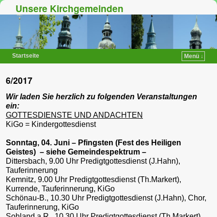
Unsere Kirchgemeinden
Startseite
Menü ↓
Zum Inhalt wechseln
Zum sekundären Inhalt wechseln
6/2017
Wir laden Sie herzlich zu folgenden Veranstaltungen
ein:
GOTTESDIENSTE UND ANDACHTEN
KiGo = Kindergottesdienst
Sonntag, 04. Juni – Pfingsten (Fest des Heiligen
Geistes) – siehe Gemeindespektrum
–
Dittersbach, 9.00 Uhr Predigtgottesdienst (J.Hahn),
Tauferinnerung
Kemnitz, 9.00 Uhr Predigtgottesdienst (Th.Markert),
Kurrende, Tauferinnerung, KiGo
Schönau-B., 10.30 Uhr Predigtgottesdienst (J.Hahn), Chor,
Tauferinnerung, KiGo
Sohland a.R., 10.30 Uhr Predigtgottesdienst (Th.Markert),