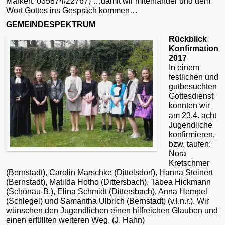
Markert: 035874/22767) …damit wir miteinander und dem
Wort Gottes ins Gespräch kommen…
GEMEINDESPEKTRUM
Rückblick
Konfirmation
2017
In einem
festlichen und
gutbesuchten
Gottesdienst
konnten wir
am 23.4. acht
Jugendliche
konfirmieren,
bzw. taufen:
Nora
Kretschmer
(Bernstadt), Carolin Marschke (Dittelsdorf), Hanna Steinert
(Bernstadt), Matilda Hotho (Dittersbach), Tabea Hickmann
(Schönau-B.), Elina Schmidt (Dittersbach), Anna Hempel
(Schlegel) und Samantha Ulbrich (Bernstadt) (v.l.n.r.). Wir
wünschen den Jugendlichen einen hilfreichen Glauben und
einen erfüllten weiteren Weg. (J. Hahn)