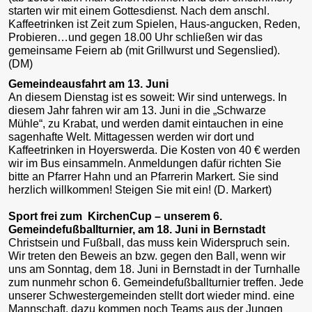
starten wir mit einem Gottesdienst. Nach dem anschl.
Kaffeetrinken ist Zeit zum Spielen, Haus-angucken, Reden,
Probieren…und gegen 18.00 Uhr schließen wir das
gemeinsame Feiern ab (mit Grillwurst und Segenslied).
(DM)
Gemeindeausfahrt am 13. Juni
An diesem Dienstag ist es soweit: Wir sind unterwegs. In
diesem Jahr fahren wir am 13. Juni in die „Schwarze
Mühle“, zu Krabat, und werden damit eintauchen in eine
sagenhafte Welt. Mittagessen werden wir dort und
Kaffeetrinken in Hoyerswerda. Die Kosten von 40 € werden
wir im Bus einsammeln. Anmeldungen dafür richten Sie
bitte an Pfarrer Hahn und an Pfarrerin Markert. Sie sind
herzlich willkommen! Steigen Sie mit ein! (D. Markert)
Sport frei zum KirchenCup – unserem 6.
Gemeindefußballturnier, am 18. Juni in Bernstadt
Christsein und Fußball, das muss kein Widerspruch sein.
Wir treten den Beweis an bzw. gegen den Ball, wenn wir
uns am Sonntag, dem 18. Juni in Bernstadt in der Turnhalle
zum nunmehr schon 6. Gemeindefußballturnier treffen. Jede
unserer Schwestergemeinden stellt dort wieder mind. eine
Mannschaft, dazu kommen noch Teams aus der Jungen