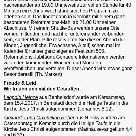
nacheinander ab 19.00 Uhr jeweils zur vollen Stunde für 40
Minuten ein sehr abwechslungsreiches Programm zu
erleben sein. Das findet dann in Kemnitz mit einem ganz
besonderen Reformations-Mahl ab 21.00 Uhr seinen
Abschluss. Mit einem Shuttle-Bus werden unsere Orte
vorher, mittendrin und nachher untereinander verbunden
sein, so der Plan. Bitte reservieren Sie diesen Abend (für
Kinder, Jugendliche, Erwachsene, Alte!!) schon mal im
Kalender für unser ganz eigenes Fest zum 500.
Reformations-Jubiläum. Genauere Informationen werden
wir in den kommenden Wochen und Monaten
veröffentlichen und verteilen. Dieser Abend wird etwas ganz
Besonderes!!! (Th. Markert)
Freude & Leid
Wir freuen uns mit den Getauften:
Leopold Heinze
aus Berthelsdorf wurde am Karsamstag,
dem 15.4.2017, in Bernstadt durch die Heilige Taufe in die
Kirche Jesu Christi aufgenommen (Johannes 8,12).
Alexander und Maximilian Heber
aus Niesky wurden am
Ostersonntag in Kemnitz durch die Heilige Taufe in die
Kirche Jesu Christi aufgenommen (Matthäusevangelium 4,4
und 6,33).