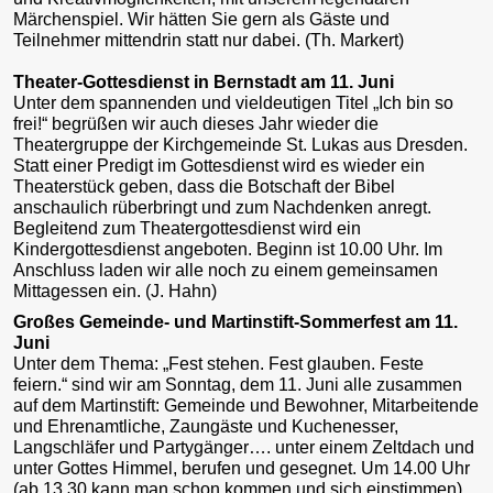
Märchenspiel. Wir hätten Sie gern als Gäste und
Teilnehmer mittendrin statt nur dabei. (Th. Markert)
Theater-Gottesdienst in Bernstadt am 11. Juni
Unter dem spannenden und vieldeutigen Titel „Ich bin so
frei!“ begrüßen wir auch dieses Jahr wieder die
Theatergruppe der Kirchgemeinde St. Lukas aus Dresden.
Statt einer Predigt im Gottesdienst wird es wieder ein
Theaterstück geben, dass die Botschaft der Bibel
anschaulich rüberbringt und zum Nachdenken anregt.
Begleitend zum Theatergottesdienst wird ein
Kindergottesdienst angeboten. Beginn ist 10.00 Uhr. Im
Anschluss laden wir alle noch zu einem gemeinsamen
Mittagessen ein. (J. Hahn)
Großes Gemeinde- und Martinstift-Sommerfest am 11.
Juni
Unter dem Thema: „Fest stehen. Fest glauben. Feste
feiern.“ sind wir am Sonntag, dem 11. Juni alle zusammen
auf dem Martinstift: Gemeinde und Bewohner, Mitarbeitende
und Ehrenamtliche, Zaungäste und Kuchenesser,
Langschläfer und Partygänger…. unter einem Zeltdach und
unter Gottes Himmel, berufen und gesegnet. Um 14.00 Uhr
(ab 13.30 kann man schon kommen und sich einstimmen)