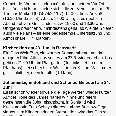
Gemeinde. Wer mitspielen möchte, aber seinen Vor-Ort-
Kapitän nicht kennt, melde sich bitte zur Vermittlung bei Pfr.
Thomas Markert (035874/22767). 14.00 Uhr ist Anstoß
(13.30 Uhr da sein!). Ab ca. 17.00 Uhr gibt es noch ein
Abendbrot vom Grill, Ende ist zw. 18.00 und 18.30 Uhr.
Übrigens brauchen wir mindestens genauso wie die Spieler
auch viele Fans – für eine begeisternde Unterstützung und
Atmosphäre. (Th. Markert)
Kirchenkino am 23. Juni in Bernstadt
Ein Glas Wein/Bier, ein warmer Sommerabend und dazu
ein guter Film. Alles das soll es am 23.6. wieder geben. Los
geht es 21.00 Uhr im Pfarrgarten (Tor links neben dem
Pfarrhaus), bei schlechtem Wetter in der Kirche. Wie immer
gilt: Eintritt frei, offen für alle. (J. Hahn)
Johannistag in Sohland und Schönau-Berzdorf am 24.
Juni
Es ist schon wieder soweit- die Tage werden wieder kürzer.
Auf der Höhe des Jahres halten wir inne und feiern
gemeinsam die Johannisandacht. In Sohland wird
Kreiskantorin Frau Scheytt die restaurierte Buckow-Orgel
virtuos zum Klingen bringen. Verbunden wird das Ganze