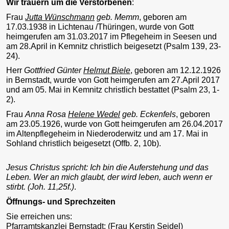
Wir trauern um die Verstorbenen
:
Frau
Jutta Wünschmann
geb. Memm
, geboren am
17.03.1938 in Lichtenau /Thüringen, wurde von Gott
heimgerufen am 31.03.2017 im Pflegeheim in Seesen und
am 28.April in Kemnitz christlich beigesetzt (Psalm 139, 23-
24).
Herr
Gottfried Günter
Helmut Biele
, geboren am 12.12.1926
in Bernstadt, wurde von Gott heimgerufen am 27.April 2017
und am 05. Mai in Kemnitz christlich bestattet (Psalm 23, 1-
2).
Frau
Anna Rosa
Helene Wedel
geb. Eckenfels
, geboren
am 23.05.1926, wurde von Gott heimgerufen am 26.04.2017
im Altenpflegeheim in Niederoderwitz und am 17. Mai in
Sohland christlich beigesetzt (Offb. 2, 10b).
Jesus Christus spricht: Ich bin die Auferstehung und das
Leben. Wer an mich glaubt, der wird leben, auch wenn er
stirbt. (Joh. 11,25f.)
.
Öffnungs- und Sprechzeiten
Sie erreichen uns:
Pfarramtskanzlei Bernstadt
: (Frau Kerstin Seidel)