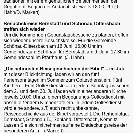
traditionell mit einem gemütlichen Beisammensein bei
Gegrilltem. Beginn der Andacht ist jeweils 18.00 Uhr (J.
Hahn/D. Markert)
Besuchskreise Bernstadt und Schönau-Dittersbach
treffen sich wieder
Um die kommenden Geburtstagsbesuche zu planen, treffen
sich wieder unsere Besuchskreise. Für die Gemeinde
Schönau-Dittersbach am 16.Juni, 16.00 Uhr im
Gemeinderaum Schönau; für Bernstadt am 9. Juni, 17:30 im
Gemeindesaal im Pfarrhaus. (J. Hahn)
„Die schönsten Reisegeschichten der Bibel“ – im Juli
mit dieser Blickrichtung laden wir an den fünf
Feriensonntagen im Sommer zum Gottesdienst ein. Fünf
Kirchen – Fünf Gottesdienste = an jedem Sonntag zwischen
dem 2. und dem 30. Juli laden wir in einer anderen Kirche
jeweils 10.00 Uhr zu einem Begegnungs-Gottesdienst mit
anschließendem Kirchencafe ein. In jedem Gottesdienst
wird eine andere, z.T. auch recht unbekannte,
Reisegeschichte aus der Bibel vorgestellt. Die Reihenfolge:
Bernstadt, Schönau-B., Sohland, Dittersbach, Kemnitz.
Lassen Sie sich mitnehmen auf eine Entdeckungsreise der
besonderen Art. (Th.Markert)