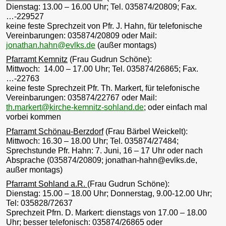
Dienstag: 13.00 – 16.00 Uhr; Tel. 035874/20809; Fax.
…-229527
keine feste Sprechzeit von Pfr. J. Hahn, für telefonische
Vereinbarungen: 035874/20809 oder Mail:
jonathan.hahn@evlks.de
(außer montags)
Pfarramt Kemnitz
(Frau Gudrun Schöne):
Mittwoch: 14.00 – 17.00 Uhr; Tel. 035874/26865; Fax.
…-22763
keine feste Sprechzeit Pfr. Th. Markert, für telefonische
Vereinbarungen: 035874/22767 oder Mail:
th.markert@kirche-kemnitz-sohland.de
; oder einfach mal
vorbei kommen
Pfarramt Schönau-Berzdorf
(Frau Bärbel Weickelt):
Mittwoch: 16.30 – 18.00 Uhr; Tel. 035874/27484;
Sprechstunde Pfr. Hahn: 7. Juni, 16 – 17 Uhr oder nach
Absprache (035874/20809; jonathan-hahn@evlks.de,
außer montags)
Pfarramt Sohland a.R.
(Frau Gudrun Schöne):
Dienstag: 15.00 – 18.00 Uhr; Donnerstag, 9.00-12.00 Uhr;
Tel: 035828/72637
Sprechzeit Pfrn. D. Markert: dienstags von 17.00 – 18.00
Uhr; besser telefonisch: 035874/26865 oder