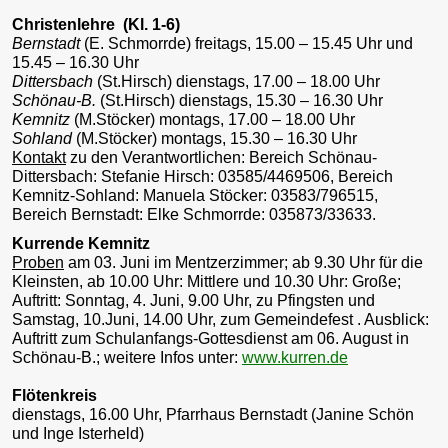
Christenlehre
(Kl. 1-6)
Bernstadt
(E. Schmorrde) freitags, 15.00 – 15.45 Uhr und
15.45 – 16.30 Uhr
Dittersbach
(St.Hirsch) dienstags, 17.00 – 18.00 Uhr
Schönau-B.
(St.Hirsch) dienstags, 15.30 – 16.30 Uhr
Kemnitz
(M.Stöcker) montags, 17.00 – 18.00 Uhr
Sohland
(M.Stöcker) montags, 15.30 – 16.30 Uhr
Kontakt
zu den Verantwortlichen: Bereich Schönau-
Dittersbach: Stefanie Hirsch: 03585/4469506, Bereich
Kemnitz-Sohland: Manuela Stöcker: 03583/796515,
Bereich Bernstadt: Elke Schmorrde: 035873/33633.
Kurrende Kemnitz
Proben
am 03. Juni im Mentzerzimmer; ab 9.30 Uhr für die
Kleinsten, ab 10.00 Uhr: Mittlere und 10.30 Uhr: Große;
Auftritt: Sonntag, 4. Juni, 9.00 Uhr, zu Pfingsten und
Samstag, 10.Juni, 14.00 Uhr, zum Gemeindefest . Ausblick:
Auftritt zum Schulanfangs-Gottesdienst am 06. August in
Schönau-B.; weitere Infos unter:
www.kurren.de
Flötenkreis
dienstags, 16.00 Uhr, Pfarrhaus Bernstadt (Janine Schön
und Inge Isterheld)