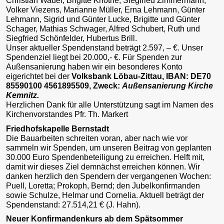
Christian Wauer, Brigitte Knothe, Siegfried Zimmermann,
Volker Viezens, Marianne Müller, Erna Lehmann, Günter
Lehmann, Sigrid und Günter Lucke, Brigitte und Günter
Schager, Mathias Schwager, Alfred Schubert, Ruth und
Siegfried Schönfelder, Hubertus Brill.
Unser aktueller Spendenstand beträgt 2.597, – €. Unser
Spendenziel liegt bei 20.000,- €. Für Spenden zur
Außensanierung haben wir ein besonderes Konto
eigerichtet bei der
Volksbank Löbau-Zittau, IBAN: DE70
85590100 4561895509, Zweck:
Außensanierung Kirche
Kemnitz.
Herzlichen Dank für alle Unterstützung sagt im Namen des
Kirchenvorstandes Pfr. Th. Markert
Friedhofskapelle Bernstadt
Die Bauarbeiten schreiten voran, aber nach wie vor
sammeln wir Spenden, um unseren Beitrag von geplanten
30.000 Euro Spendenbeteiligung zu erreichen. Helft mit,
damit wir dieses Ziel demnächst erreichen können. Wir
danken herzlich den Spendern der vergangenen Wochen:
Puell, Loretta; Prokoph, Bernd; den Jubelkonfirmanden
sowie Schulze, Helmar und Cornelia. Aktuell beträgt der
Spendenstand: 27.514,21 € (J. Hahn).
Neuer Konfirmandenkurs ab dem Spätsommer