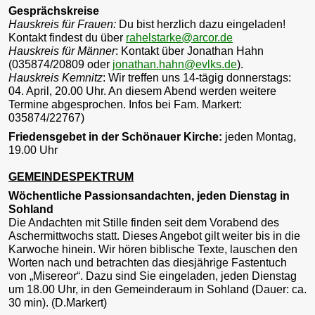
Gesprächskreise
Hauskreis für Frauen:
Du bist herzlich dazu eingeladen!
Kontakt findest du über
rahelstarke@arcor.de
Hauskreis für Männer
: Kontakt über Jonathan Hahn
(035874/20809 oder
jonathan.hahn@evlks.de
).
Hauskreis Kemnitz
: Wir treffen uns 14-tägig donnerstags:
04. April, 20.00 Uhr. An diesem Abend werden weitere
Termine abgesprochen. Infos bei Fam. Markert:
035874/22767)
Friedensgebet in der Schönauer Kirche:
jeden Montag,
19.00 Uhr
GEMEINDESPEKTRUM
Wöchentliche Passionsandachten, jeden Dienstag in
Sohland
Die Andachten mit Stille finden seit dem Vorabend des
Aschermittwochs statt. Dieses Angebot gilt weiter bis in die
Karwoche hinein. Wir hören biblische Texte, lauschen den
Worten nach und betrachten das diesjährige Fastentuch
von „Misereor“. Dazu sind Sie eingeladen, jeden Dienstag
um 18.00 Uhr, in den Gemeinderaum in Sohland (Dauer: ca.
30 min). (D.Markert)