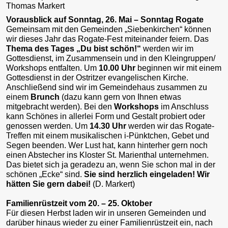
Thomas Markert
Vorausblick auf Sonntag, 26. Mai – Sonntag Rogate
Gemeinsam mit den Gemeinden „Siebenkirchen“ können
wir dieses Jahr das Rogate-Fest miteinander feiern. Das
Thema des Tages „Du bist schön!“
werden wir im
Gottesdienst, im Zusammensein und in den Kleingruppen/
Workshops entfalten. Um
10.00 Uhr
beginnen wir mit einem
Gottesdienst in der Ostritzer evangelischen Kirche.
Anschließend sind wir im Gemeindehaus zusammen zu
einem
Brunch
(dazu kann gern von Ihnen etwas
mitgebracht werden). Bei den
Workshops
im Anschluss
kann Schönes in allerlei Form und Gestalt probiert oder
genossen werden. Um
14.30 Uhr
werden wir das Rogate-
Treffen mit einem musikalischen i-Pünktchen, Gebet und
Segen beenden. Wer Lust hat, kann hinterher gern noch
einen Abstecher ins Kloster St. Marienthal unternehmen.
Das bietet sich ja geradezu an, wenn Sie schon mal in der
schönen „Ecke“ sind.
Sie sind herzlich eingeladen! Wir
hätten Sie gern dabei!
(D. Markert)
Familienrüstzeit vom 20. – 25. Oktober
Für diesen Herbst laden wir in unseren Gemeinden und
darüber hinaus wieder zu einer Familienrüstzeit ein, nach