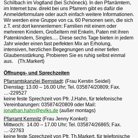
Schilbach im Vogtland (bei Schöneck). In den Pfarrämtern,
im Internet bzw. direkt bei uns Pfarrern gibt es dafür die
Anmeldeformulare oder auch einfach weitere Informationen.
Wir werden eine Gruppe von ca. 60 Personen sein, die sich
z.T. erst dort kennenlernen: Familien mit einem oder
mehreren Kindern, Großeltern mit Enkeln, Paten mit ihren
Patenkindern, Singles…. Diese sechs Tage bieten in jedem
Jahr wieder einen fast perfekten Mix an Erholung,
intensiven, herzlichen Begegnungen und einer tiefen
Glaubensstärkung. Probieren Sie es ruhig selbst einmal
aus. (Th.Markert)
Öffnungs- und Sprechzeiten
Pfarramtskanzlei Bernstadt
: (Frau Kerstin Seidel)
Dienstag: 13.00 – 16.00 Uhr; Tel. 035874/20809; Fax.
…-229527
keine feste Sprechzeit von Pfr. J.Hahn, für telefonische
Vereinbarungen: 035874/20809 oder Mail:
jonathan.hahn@evlks.de
(außer montags)
Pfarramt Kemnitz
(Frau Jenny Konkel):
Mittwoch: 14.00 – 17.00 Uhr; Tel. 035874/26865; Fax.
…-22763
keine feste Sprechzeit von Pfr. Th.Markert, für telefonische