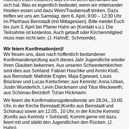
sich hat. Was es eigentlich bedeutet, wenn wir miteinander
Hostien essen und dazu Wein/Traubensaft trinken. Dazu
treffen wir uns am Samstag, dem 6. April, 9:00 – 12:30 Uhr
im Pfarrhaus Bernstadt (mit Mittagessen). Bitte meldet Euch
bis zum 3. April bei Pfarrer Hahn an (Kontakt s.u.). Die
Teilnahme ist kostenlos. Auch getauft oder Kirchenmitglied
muss man nicht sein. (J. Hahn/E. Schmorrde).
Wir feiern Konfirmation(en)!
Wir freuen uns, dass nach hoffentlich bestandener
Konfirmandenprüfung auch dieses Jahr Jugendliche wieder
ihren Glauben bekennen. Aus unseren Schwesternkirchen
sind dies aus Sohland: Fabian Haschke und Armin Kloß;
aus Bernstadt: Mathilde Engler, Maja Egeward, Louis
Brückner und Lucas Kretschmer; aus Kemnitz: Anna Urban,
Justin Wunderlich, Levin Dieckmann und Titus Weckwerth;
aus Schönau-Berzdorf: Tizian Hickmann.
Wir feiern die Konfirmationsgottesdienste am 28.04., 10.00
Uhr, in der Kirche Bernstadt (Konfis aus Bernstadt und
Schönau) sowie am 12.05., 10 Uhr, in der Kirche Kemnitz
(Konfis aus Kemnitz + Sohland). Kommt gerne mit dazu,
feiert mit und stärkt den Jugendlichen den Rücken. (J.
Hahn).