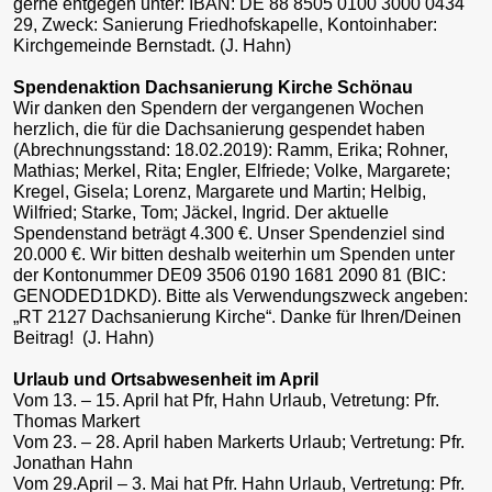
gerne entgegen unter: IBAN: DE 88 8505 0100 3000 0434
29, Zweck: Sanierung Friedhofskapelle, Kontoinhaber:
Kirchgemeinde Bernstadt. (J. Hahn)
Spendenaktion Dachsanierung Kirche Schönau
Wir danken den Spendern der vergangenen Wochen
herzlich, die für die Dachsanierung gespendet haben
(Abrechnungsstand: 18.02.2019): Ramm, Erika; Rohner,
Mathias; Merkel, Rita; Engler, Elfriede; Volke, Margarete;
Kregel, Gisela; Lorenz, Margarete und Martin; Helbig,
Wilfried; Starke, Tom; Jäckel, Ingrid. Der aktuelle
Spendenstand beträgt 4.300 €. Unser Spendenziel sind
20.000 €. Wir bitten deshalb weiterhin um Spenden unter
der Kontonummer DE09 3506 0190 1681 2090 81 (BIC:
GENODED1DKD). Bitte als Verwendungszweck angeben:
„RT 2127 Dachsanierung Kirche“. Danke für Ihren/Deinen
Beitrag! (J. Hahn)
Urlaub und Ortsabwesenheit im April
Vom 13. – 15. April hat Pfr, Hahn Urlaub, Vetretung: Pfr.
Thomas Markert
Vom 23. – 28. April haben Markerts Urlaub; Vertretung: Pfr.
Jonathan Hahn
Vom 29.April – 3. Mai hat Pfr. Hahn Urlaub, Vertretung: Pfr.