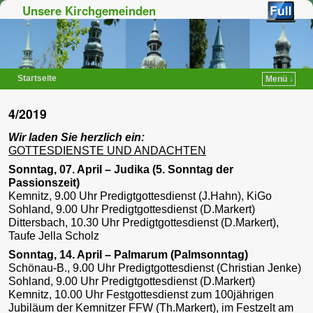
Unsere Kirchgemeinden
Startseite
Menü ↓
Zum Inhalt wechseln
Zum sekundären Inhalt wechseln
4/2019
Wir laden Sie herzlich ein:
GOTTESDIENSTE UND ANDACHTEN
Sonntag, 07. April – Judika (5. Sonntag der
Passionszeit)
Kemnitz, 9.00 Uhr Predigtgottesdienst (J.Hahn), KiGo
Sohland, 9.00 Uhr Predigtgottesdienst (D.Markert)
Dittersbach, 10.30 Uhr Predigtgottesdienst (D.Markert),
Taufe Jella Scholz
Sonntag, 14. April – Palmarum (Palmsonntag)
Schönau-B., 9.00 Uhr Predigtgottesdienst (Christian Jenke)
Sohland, 9.00 Uhr Predigtgottesdienst (D.Markert)
Kemnitz, 10.00 Uhr Festgottesdienst zum 100jährigen
Jubiläum der Kemnitzer FFW (Th.Markert), im Festzelt am