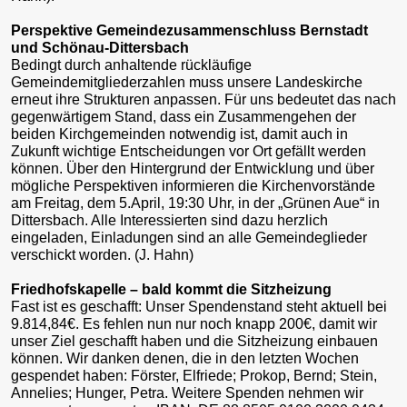
Perspektive Gemeindezusammenschluss Bernstadt
und Schönau-Dittersbach
Bedingt durch anhaltende rückläufige
Gemeindemitgliederzahlen muss unsere Landeskirche
erneut ihre Strukturen anpassen. Für uns bedeutet das nach
gegenwärtigem Stand, dass ein Zusammengehen der
beiden Kirchgemeinden notwendig ist, damit auch in
Zukunft wichtige Entscheidungen vor Ort gefällt werden
können. Über den Hintergrund der Entwicklung und über
mögliche Perspektiven informieren die Kirchenvorstände
am Freitag, dem 5.April, 19:30 Uhr, in der „Grünen Aue“ in
Dittersbach. Alle Interessierten sind dazu herzlich
eingeladen, Einladungen sind an alle Gemeindeglieder
verschickt worden. (J. Hahn)
Friedhofskapelle – bald kommt die Sitzheizung
Fast ist es geschafft: Unser Spendenstand steht aktuell bei
9.814,84€. Es fehlen nun nur noch knapp 200€, damit wir
unser Ziel geschafft haben und die Sitzheizung einbauen
können. Wir danken denen, die in den letzten Wochen
gespendet haben: Förster, Elfriede; Prokop, Bernd; Stein,
Annelies; Hunger, Petra. Weitere Spenden nehmen wir