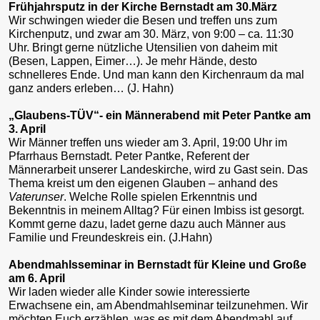
Frühjahrsputz in der Kirche Bernstadt am 30.März
Wir schwingen wieder die Besen und treffen uns zum
Kirchenputz, und zwar am 30. März, von 9:00 – ca. 11:30
Uhr. Bringt gerne nützliche Utensilien von daheim mit
(Besen, Lappen, Eimer…). Je mehr Hände, desto
schnelleres Ende. Und man kann den Kirchenraum da mal
ganz anders erleben… (J. Hahn)
„Glaubens-TÜV“- ein Männerabend mit Peter Pantke am
3. April
Wir Männer treffen uns wieder am 3. April, 19:00 Uhr im
Pfarrhaus Bernstadt. Peter Pantke, Referent der
Männerarbeit unserer Landeskirche, wird zu Gast sein. Das
Thema kreist um den eigenen Glauben – anhand des
Vaterunser
. Welche Rolle spielen Erkenntnis und
Bekenntnis in meinem Alltag? Für einen Imbiss ist gesorgt.
Kommt gerne dazu, ladet gerne dazu auch Männer aus
Familie und Freundeskreis ein. (J.Hahn)
Abendmahlsseminar in Bernstadt für Kleine und Große
am 6. April
Wir laden wieder alle Kinder sowie interessierte
Erwachsene ein, am Abendmahlseminar teilzunehmen. Wir
möchten Euch erzählen, was es mit dem Abendmahl auf