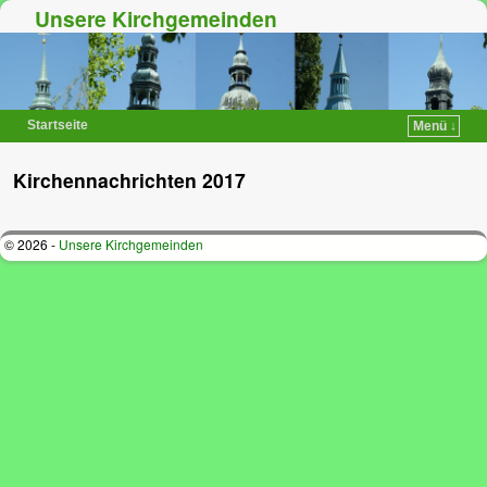
Unsere Kirchgemeinden
Startseite
Menü ↓
Zum Inhalt wechseln
Zum sekundären Inhalt wechseln
Kirchennachrichten 2017
© 2026 -
Unsere Kirchgemeinden