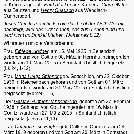
in Kemnitz getauft:
Paul Stocker
aus Kamenz,
Clara Glathe
aus Bautzen und
Henry Gnausch
aus Wendisch-
Cunnersdorf.
Jesus Christus spricht: Ich bin das Licht der Welt. Wer mir
nachfolgt, wird das Licht haben, das zum Leben führt und
wird nicht im Dunkel bleiben. (Johannes 8,12)
Wir trauern um die Verstorbenen:
Frau
Elfriede Lindner
, am 15. Mai 1925 in Seitendorf
geboren und von Gott am 08. März in Herrnhut heimgerufen,
wurde am 19. März 2015 in Bernstadt christlich beigesetzt
(Lk 24, 1-12).
Frau
Marta
Helga Stübner
geb. Gottschlich, am 22. Oktober
1930 in Reichenbach geboren und von Gott am 07. März
heimgerufen, wurde am 20. März 2015 in Sohland christlich
beigesetzt (Römer 1,16).
Herr
Gustav
Günther Hanschmann
, geboren am 27. Februar
1938 in Sohland, von Gott heimgerufen am 16. März in
Görlitz, wurde am 27. März 2015 in Sohland christlich
beigesetzt (Jesaja 41,13).
Frau
Charlotte
Ilse
Engler
geb. Galke, in Chemnitz am 24.
März 1919 geboren und von Gott am 20. März in Bernstadt