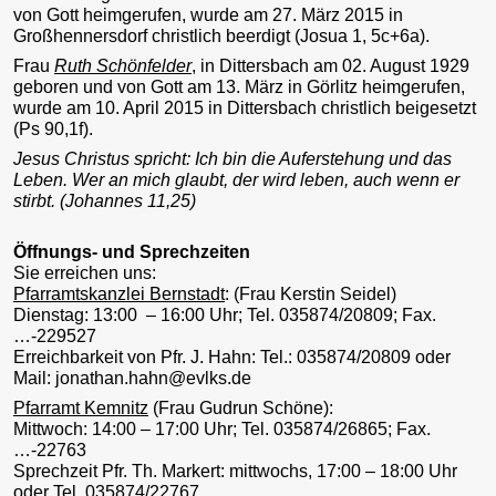
von Gott heimgerufen, wurde am 27. März 2015 in
Großhennersdorf christlich beerdigt (Josua 1, 5c+6a).
Frau
Ruth Schönfelder
, in Dittersbach am 02. August 1929
geboren und von Gott am 13. März in Görlitz heimgerufen,
wurde am 10. April 2015 in Dittersbach christlich beigesetzt
(Ps 90,1f).
Jesus Christus spricht: Ich bin die Auferstehung und das
Leben. Wer an mich glaubt, der wird leben, auch wenn er
stirbt. (Johannes 11,25)
Öffnungs- und Sprechzeiten
Sie erreichen uns:
Pfarramtskanzlei Bernstadt
: (Frau Kerstin Seidel)
Dienstag: 13:00 – 16:00 Uhr; Tel. 035874/20809; Fax.
…-229527
Erreichbarkeit von Pfr. J. Hahn: Tel.: 035874/20809 oder
Mail: jonathan.hahn@evlks.de
Pfarramt Kemnitz
(Frau Gudrun Schöne):
Mittwoch: 14:00 – 17:00 Uhr; Tel. 035874/26865; Fax.
…-22763
Sprechzeit Pfr. Th. Markert: mittwochs, 17:00 – 18:00 Uhr
oder Tel. 035874/22767