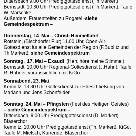
Dittersbach 9.00 Uhr Predigtgottesdienst (Th.Markert)
Bernstadt, 10.30 Uhr Predigtgottesdienst (Th.Markert), Taufe
W. Marschke
Außerdem: Frauentreffen zu Rogate!
-siehe
Gemeindespektrum –
Donnerstag, 14. Mai – Christi Himmelfahrt
Rotstein, (Bischdorfer Flur) 11.00 Uhr, Open-Air-
Gottesdienst für alle Gemeinden der Region (F.Bublitz und
Th.Markert);
siehe
Gemeindespektrum
Sonntag, 17. Mai – Exaudi
(Herr, höre meine Stimme!)
Bernstadt, 10.00 Uhr Regional-Gottesdienst (J.Hahn), Taufe
R. Hübner, voraussichtlich mit KiGo
Sonnabend, 23. Mai
Kemnitz, 13.30 Uhr Gottesdienst zur Eheschließung von
Mariann und Jens Schönfelder
Sonntag, 24. Mai – Pfingsten
(Fest des Heiligen Geistes)
– siehe Gemeindespektrum –
Dittersbach, 9.00 Uhr Predigtgottesdienst (D. Markert),
Bläserchor
Kemnitz, 10.00 Uhr Predigtgottesdienst (Th. Markert), KiGo,
Taufe M. Mielsch, Kurrende, Bläserchor