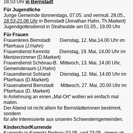
18.53 Uhr
in
Bernstadt
Für Jugendliche
Junge Gemeinde donnerstags, 07.05. und vermutl. 28.05.,
18.53-21.06 Uhr
in Bernstadt (Jonathan Hahn, Th.Markert)
Jugendgottesdienst in Strahwalde am 01.05., 19.00 Uhr
Für Frauen
Frauenkreis Bernstadt Dienstag, 12. Mai,14.00 Uhr im
Pfarrhaus (J.Hahn)
Frauendienst Kemnitz Dienstag, 19. Mai, 14.00 Uhr im
Mentzerzimmer (D.Markert)
Frauendienst Schönau-B. Mittwoch, 13. Mai, 14.00 Uhr,
Gemeinderaum (J.Hahn)
Frauendienst Sohland Dienstag, 12. Mai, 14.00 Uhr im
Pfarrhaus (D.Markert)
Frauenabend Bernstadt Mittwoch, 27. Mai, 20.00 Uhr im
Pfarrhaus (D. Markert)
In Anlehnung an einen „Mal-Ort“ wollen wir einfach mal
malen.
Der Abend ist nicht allein für Bernstädterinnen bestimmt,
sondern
für alle Interessierte aus unseren Schwesterngemeinden.
Kinderchor/Kurrende
Kurrende in Kemnitz
Proben
: 02.05. und 23.05., immer ab