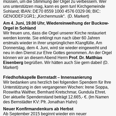
müssen, um die Stimmung der Orgel zu verbessern. Wer
uns unterstützen mag, kann es gern tun! Kirchgemeinde
Sohland; IBAN: DE70 8559 1000 4576 0329 06; BIC:
GENODEF1GR1; „Kirchenmusik“. (D. Markert)
Am 4. Juni, 19.00 Uhr, Wiedereinweihung der Buckow-
Orgel in Sohland
Wir freuen uns, dass die Orgel unserer Kirche restauriert
werden konnte. Sie erklingt nun nach über 60 Jahren
erstmals wieder in ihrer ursprünglichen Klangfülle. Am
Donnerstag, dem 4. Juni, wird sie wieder eingeweiht und
neu in den Dienst zur Ehre Gottes genommen. An der Orgel
können wir an diesem Abend Herrn
Prof. Dr. Matthias
Eisenberg
begrüßen. Wir hätten auch Sie gern dabei! (D.
Markert)
Friedhofskapelle Bernstadt – Innensanierung
Wir bedanken uns herzlich bei folgenden Spendern für Ihre
Unterstützung in den vergangenen Wochen: Irene Soppa,
Roswitha Walther, Bernhard Kretschmar, Gundula Ehret.
Der aktuelle Spendenstand beträgt 12.665,- €. (Im Namen
des Bernstädter KV: Pfr. Jonathan Hahn)
Neuer Konfirmandenkurs ab Herbst
Ab September 2015 beginnt wieder ein neuer