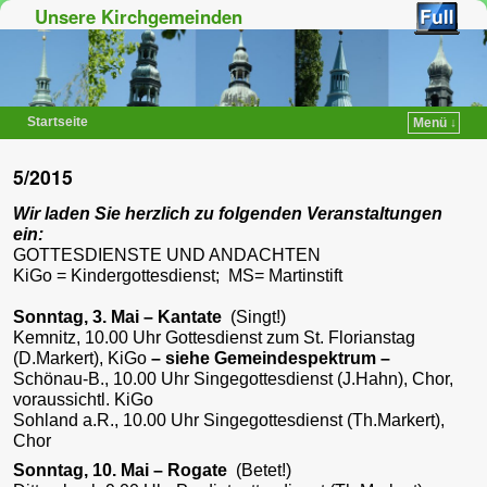
Unsere Kirchgemeinden
Startseite
Menü ↓
Zum Inhalt wechseln
Zum sekundären Inhalt wechseln
5/2015
Wir laden Sie herzlich zu folgenden Veranstaltungen
ein:
GOTTESDIENSTE UND ANDACHTEN
KiGo = Kindergottesdienst; MS= Martinstift
Sonntag, 3. Mai – Kantate
(Singt!)
Kemnitz, 10.00 Uhr Gottesdienst zum St. Florianstag
(D.Markert), KiGo
– siehe Gemeindespektrum –
Schönau-B., 10.00 Uhr Singegottesdienst (J.Hahn), Chor,
voraussichtl. KiGo
Sohland a.R., 10.00 Uhr Singegottesdienst (Th.Markert),
Chor
Sonntag, 10. Mai – Rogate
(Betet!)