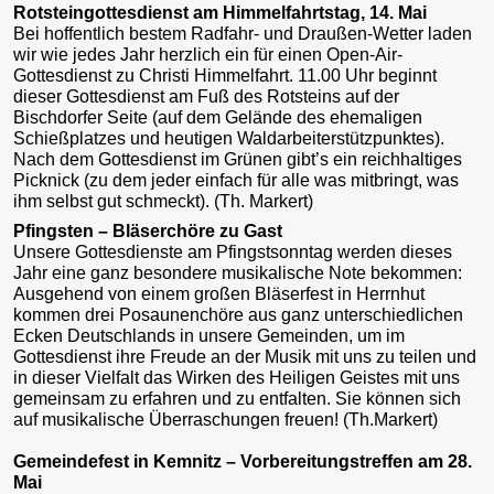
Rotsteingottesdienst am Himmelfahrtstag, 14. Mai
Bei hoffentlich bestem Radfahr- und Draußen-Wetter laden
wir wie jedes Jahr herzlich ein für einen Open-Air-
Gottesdienst zu Christi Himmelfahrt. 11.00 Uhr beginnt
dieser Gottesdienst am Fuß des Rotsteins auf der
Bischdorfer Seite (auf dem Gelände des ehemaligen
Schießplatzes und heutigen Waldarbeiterstützpunktes).
Nach dem Gottesdienst im Grünen gibt’s ein reichhaltiges
Picknick (zu dem jeder einfach für alle was mitbringt, was
ihm selbst gut schmeckt). (Th. Markert)
Pfingsten – Bläserchöre zu Gast
Unsere Gottesdienste am Pfingstsonntag werden dieses
Jahr eine ganz besondere musikalische Note bekommen:
Ausgehend von einem großen Bläserfest in Herrnhut
kommen drei Posaunenchöre aus ganz unterschiedlichen
Ecken Deutschlands in unsere Gemeinden, um im
Gottesdienst ihre Freude an der Musik mit uns zu teilen und
in dieser Vielfalt das Wirken des Heiligen Geistes mit uns
gemeinsam zu erfahren und zu entfalten. Sie können sich
auf musikalische Überraschungen freuen! (Th.Markert)
Gemeindefest in Kemnitz – Vorbereitungstreffen am 28.
Mai