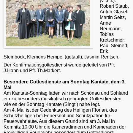
(v.l.n.r.):
Robert Staub,
Anton Gläsel,
Martin Seitz,
Anne
Neumann,
Tobias
Kretschmer,
Paul Steinert,
Erik
Steinbock, Klemens Hempel (getauft), Jasmin Rentsch.
Der Konfirmationsgottesdienst wurde geleitet von Pfr.
J.Hahn und Pfr. Th.Markert.
Besondere Gottesdienste am Sonntag Kantate, dem 3.
Mai
Am Kantate-Sonntag laden wir nach Schönau und Sohland
ein zu besonders musikalisch geprägten Gottesdiensten,
wie es der Sonntag Kantate (Singt!) nahe legt.
Am 4. Mai ist der Gedenktag des Heiligen Florian, des
Schutzheiligen bei Feuersnot und Schutzpatron für
Feuerwehrleute. Aus diesem Grund sind am 3. Mai in
Kemnitz 10.00 Uhr die Kameradinnen und Kameraden der
Freiwilligen Feuerwehr besonders zum Gottesdienst