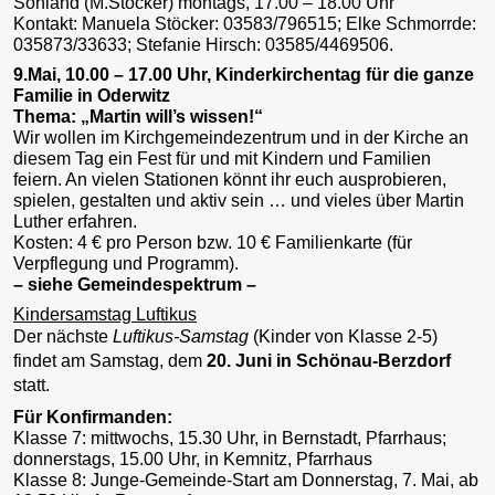
Sohland (M.Stöcker) montags, 17.00 – 18.00 Uhr
Kontakt: Manuela Stöcker: 03583/796515; Elke Schmorrde:
035873/33633; Stefanie Hirsch: 03585/4469506.
9.Mai, 10.00 – 17.00 Uhr, Kinderkirchentag für die ganze
Familie in Oderwitz
Thema: „Martin will’s wissen!“
Wir wollen im Kirchgemeindezentrum und in der Kirche an
diesem Tag ein Fest für und mit Kindern und Familien
feiern. An vielen Stationen könnt ihr euch ausprobieren,
spielen, gestalten und aktiv sein … und vieles über Martin
Luther erfahren.
Kosten: 4 € pro Person bzw. 10 € Familienkarte (für
Verpflegung und Programm).
– siehe Gemeindespektrum –
Kindersamstag Luftikus
Der nächste
Luftikus-Samstag
(Kinder von Klasse 2-5)
findet am Samstag, dem
20. Juni in Schönau-Berzdorf
statt.
Für Konfirmanden:
Klasse 7: mittwochs, 15.30 Uhr, in Bernstadt, Pfarrhaus;
donnerstags, 15.00 Uhr, in Kemnitz, Pfarrhaus
Klasse 8: Junge-Gemeinde-Start am Donnerstag, 7. Mai, ab