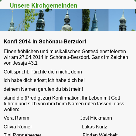
Unsere Kirchgemeinden
Zum Inhalt wechseln
Zum sekundären Inhalt wechseln
Konfi 2014 in Schönau-Berzdorf
Einen fröhlichen und musikalischen Gottesdienst feierten
wir am 27.04.2014 in Schönau-Berzdorf. Ganz im Zeichen
von Jesaja 43,1
Gott spricht: Fürchte dich nicht, denn
ich habe dich erlöst; ich habe dich bei
deinem Namen gerufen;du bist mein!
stand die (Predigt zur) Konfirmation. Ihr Leben mit Gott
führen und sich von ihm beim Namen rufen lassen, dass
wollen:
Vera Ramm Jost Hickmann
Olivia Römer Lukas Kurtz
Tini Ronneberger Florian Weickelt