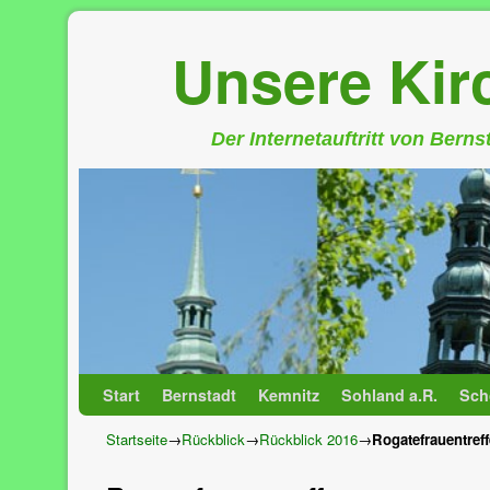
Unsere Ki
Der Internetauftritt von Bern
Zum Inhalt wechseln
Zum sekundären Inhalt wechseln
Start
Bernstadt
Kemnitz
Sohland a.R.
Sch
Startseite
→
Rückblick
→
Rückblick 2016
→
Rogatefrauentref