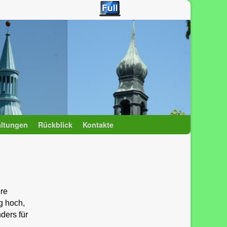
altungen
Rückblick
Kontakte
ere
g hoch,
ders für