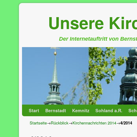
Unsere Ki
Der Internetauftritt von Bern
Zum Inhalt wechseln
Zum sekundären Inhalt wechseln
Start
Bernstadt
Kemnitz
Sohland a.R.
Sch
Startseite
→
Rückblick
→
Kirchennachrichten 2014
→
4/2014