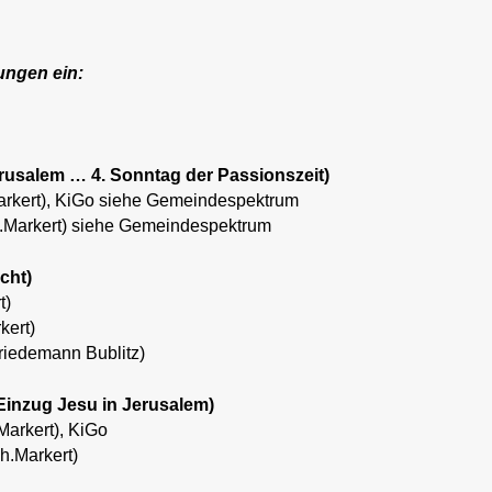
ungen ein:
erusalem … 4. Sonntag der Passionszeit)
Markert), KiGo siehe Gemeindespektrum
D.Markert) siehe Gemeindespektrum
cht)
t)
kert)
Friedemann Bublitz)
Einzug Jesu in Jerusalem)
Markert), KiGo
h.Markert)