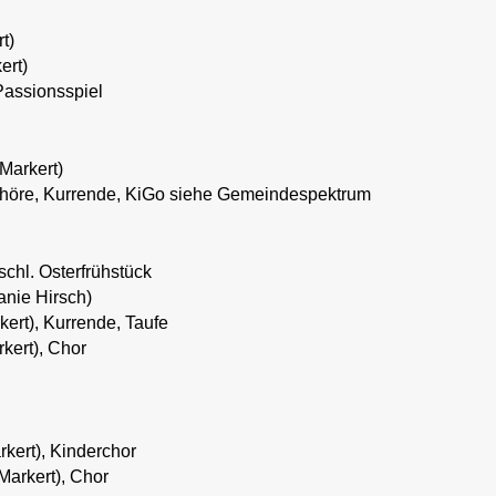
t)
ert)
Passionsspiel
Markert)
 Chöre, Kurrende, KiGo siehe Gemeindespektrum
schl. Osterfrühstück
anie Hirsch)
kert), Kurrende, Taufe
kert), Chor
rkert), Kinderchor
Markert), Chor