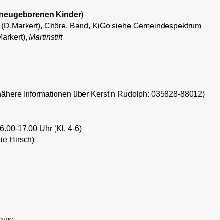
e neugeborenen Kinder)
t (D.Markert), Chöre, Band, KiGo siehe Gemeindespektrum
Markert),
Martinstift
e (nähere Informationen über Kerstin Rudolph: 035828-88012)
16.00-17.00 Uhr (Kl. 4-6)
ie Hirsch)
aus;