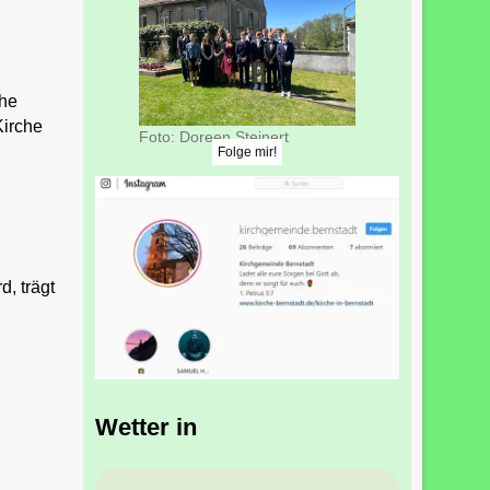
che
Kirche
Foto: Doreen Steinert
Folge mir!
d, trägt
Wetter in