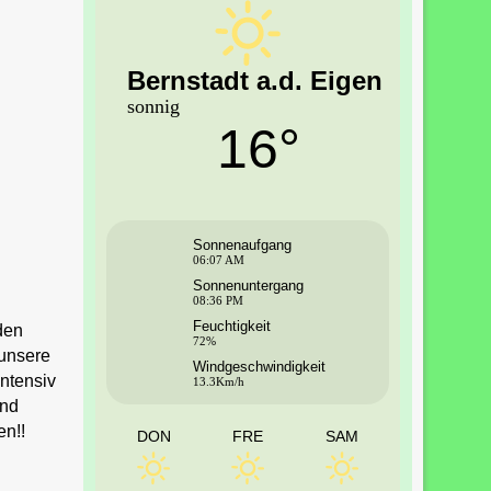
Bernstadt a.d. Eigen
sonnig
16°
Sonnenaufgang
06:07 AM
Sonnenuntergang
08:36 PM
Feuchtigkeit
den
72%
 unsere
Windgeschwindigkeit
ntensiv
13.3Km/h
end
en!!
DON
FRE
SAM