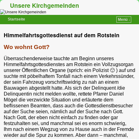
Unsere Kirchgemeinden
Startseite
Menü ↓
Zum Inhalt wechseln
Zum sekundären Inhalt wechseln
Himmelfahrtsgottesdienst auf dem Rotstein
Wo wohnt Gott?
Überraschenderweise tauchte am Beginn unseres
Himmelfahrtsgottesdienstes am Rotstein ein Vollzugsorgan
unserer Öffentlichen Organe (sprich: ein Polizist 🙂 ) auf und
suchte mit pöbelhaftem Tonfall nach einem Verkehrssünder,
der sein Fahrzeug vorschriftswidrig zu nah an einem
Bauwagen abgestellt hatte. Als sich der Delinquent /die
Delinquentin nicht melden wollte, rettete Pfarrer Daniel
Mögel die verzwickte Situation und erläuterte dem
beflissenen Beamten, dass auch die Gottesdienstbesucher
auf der Suche seien, nämlich auf der Suche nach Gott.
Nach Gott, der eben nicht einfach zu finden oder gar
festzuhalten sei, und manchmal sei es enorm schwierig,
Ihm nach einem Wegzug von zu Hause auch in der Fremde
wieder auf die Spur zu kommen. Aber dann – manchmal,