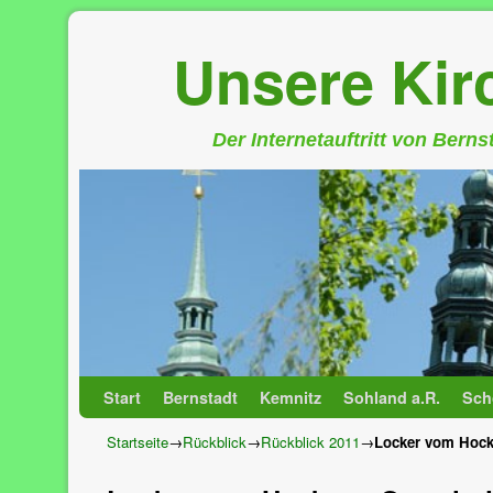
Unsere Ki
Der Internetauftritt von Bern
Zum Inhalt wechseln
Zum sekundären Inhalt wechseln
Start
Bernstadt
Kemnitz
Sohland a.R.
Sch
Startseite
→
Rückblick
→
Rückblick 2011
→
Locker vom Hock