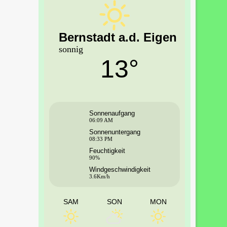
Bernstadt a.d. Eigen
sonnig
13°
Sonnenaufgang
06:09 AM
Sonnenuntergang
08:33 PM
Feuchtigkeit
90%
Windgeschwindigkeit
3.6Km/h
SAM
SON
MON