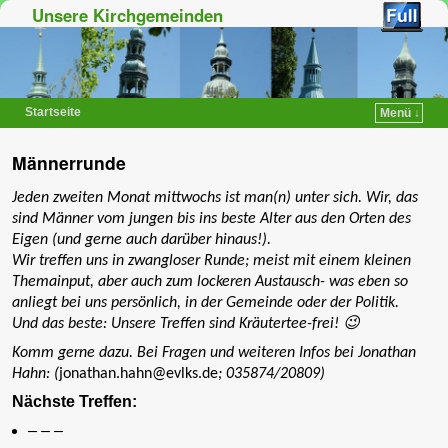
Unsere Kirchgemeinden
Startseite
Menü ↓
Zum Inhalt wechseln
Zum sekundären Inhalt wechseln
Männerrunde
Jeden zweiten Monat mittwochs ist man(n) unter sich. Wir, das
sind Männer vom jungen bis ins beste Alter aus den Orten des
Eigen (und gerne auch darüber hinaus!).
Wir treffen uns in zwangloser Runde; meist mit einem kleinen
Themainput, aber auch zum lockeren Austausch- was eben so
anliegt bei uns persönlich, in der Gemeinde oder der Politik.
Und das beste: Unsere Treffen sind Kräutertee-frei! 😉
Komm gerne dazu. Bei Fragen und weiteren Infos bei Jonathan
Hahn: (
jonathan.hahn@evlks.de
; 035874/20809)
Nächste Treffen:
– – –