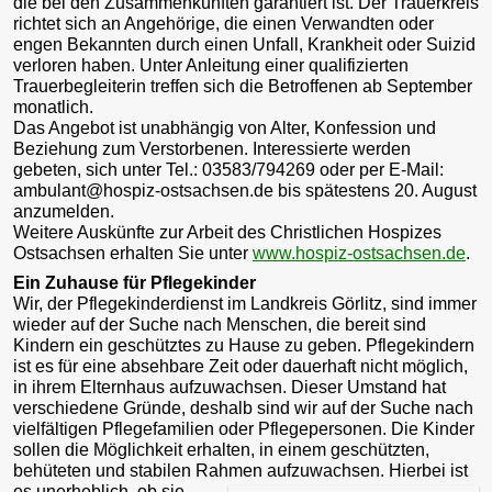
die bei den Zusammenkünften garantiert ist. Der Trauerkreis
richtet sich an Angehörige, die einen Verwandten oder
engen Bekannten durch einen Unfall, Krankheit oder Suizid
verloren haben. Unter Anleitung einer qualifizierten
Trauerbegleiterin treffen sich die Betroffenen ab September
monatlich.
Das Angebot ist unabhängig von Alter, Konfession und
Beziehung zum Verstorbenen. Interessierte werden
gebeten, sich unter Tel.: 03583/794269 oder per E-Mail:
ambulant@hospiz-ostsachsen.de bis spätestens 20. August
anzumelden.
Weitere Auskünfte zur Arbeit des Christlichen Hospizes
Ostsachsen erhalten Sie unter
www.hospiz-ostsachsen.de
.
Ein Zuhause für Pflegekinder
Wir, der Pflegekinderdienst im Landkreis Görlitz, sind immer
wieder auf der Suche nach Menschen, die bereit sind
Kindern ein geschütztes zu Hause zu geben. Pflegekindern
ist es für eine absehbare Zeit oder dauerhaft nicht möglich,
in ihrem Elternhaus aufzuwachsen. Dieser Umstand hat
verschiedene Gründe, deshalb sind wir auf der Suche nach
vielfältigen Pflegefamilien oder Pflegepersonen. Die Kinder
sollen die Möglichkeit erhalten, in einem geschützten,
behüteten und stabilen Rahmen aufzuwachsen.
Hierbei ist
es unerheblich, ob sie