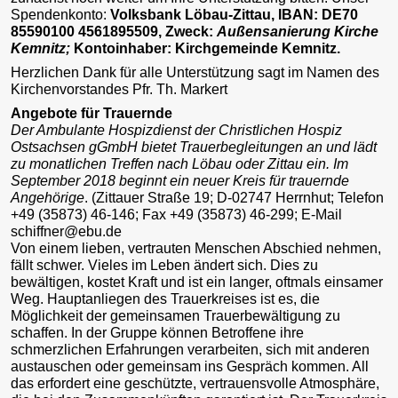
Spendenkonto:
Volksbank Löbau-Zittau, IBAN: DE70
85590100 4561895509, Zweck:
Außensanierung Kirche
Kemnitz;
Kontoinhaber: Kirchgemeinde Kemnitz.
Herzlichen Dank für alle Unterstützung sagt im Namen des
Kirchenvorstandes Pfr. Th. Markert
Angebote für Trauernde
Der Ambulante Hospizdienst der Christlichen Hospiz
Ostsachsen gGmbH bietet Trauerbegleitungen an und lädt
zu monatlichen Treffen nach Löbau oder Zittau ein. Im
September 2018 beginnt ein neuer Kreis für trauernde
Angehörige
. (Zittauer Straße 19; D-02747 Herrnhut; Telefon
+49 (35873) 46-146; Fax +49 (35873) 46-299; E-Mail
schiffner@ebu.de
Von einem lieben, vertrauten Menschen Abschied nehmen,
fällt schwer. Vieles im Leben ändert sich. Dies zu
bewältigen, kostet Kraft und ist ein langer, oftmals einsamer
Weg. Hauptanliegen des Trauerkreises ist es, die
Möglichkeit der gemeinsamen Trauerbewältigung zu
schaffen. In der Gruppe können Betroffene ihre
schmerzlichen Erfahrungen verarbeiten, sich mit anderen
austauschen oder gemeinsam ins Gespräch kommen. All
das erfordert eine geschützte, vertrauensvolle Atmosphäre,