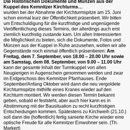
Die Historischen Dokumente und Münzen aus der
Kuppel des Kemnitzer Kirchturms…
wurden bei der Abnahme der Kirchturmspitze am 15. Juni
schon einmal kurz der Öffentlichkeit präsentiert. Wir bitten
um Entschuldigung für die kurzfristige und ungenügende
Veröffentlichung dieses Termins, der allerdings auch erst
ziemlich kurzfristig zustande kam. Um allen Interessierten
die Möglichkeit zu bieten, sich die Dokumente, Fotos und
Münzen aus der Kuppel in Ruhe anzusehen, wollen wir alle
Gegenstände noch einmal öffentlich präsentieren:
Am
Freitag, dem 7. September, von 18.00 – 20.00 Uhr sowie
am Samstag, dem 08. September, von 9.00 – 11.00 Uhr
kann der gesamte Inhalt der Turmkuppel von allen
Neugierigen in Augenschein genommen werden und zwar
im Erdgeschoss des Kemnitzer Pfarrhauses. Ende
September/Anfang Oktober wird dann die neu vergoldete
Kirchturmspitze mithilfe eines Kranes wieder auf den
Kirchturm montiert. Wir werden diesen Termin bekannt
geben, sobald er feststeht, aber auch hier kann es in
Abstimmung mit der Bausituation zu recht kurzfristigen
Entscheidungen kommen. Spätestens zu Kirchweih (21.10.)
soll dann die (hoffentlich) fertig sanierte Kirche wieder eine
optische Freude für alle Kemnitzer Einwohner sein. (Th.
Markert)