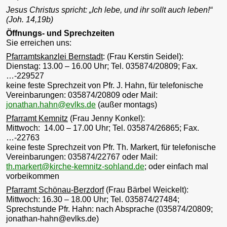
Jesus Christus spricht: „Ich lebe, und ihr sollt auch leben!“
(Joh. 14,19b)
Öffnungs- und Sprechzeiten
Sie erreichen uns:
Pfarramtskanzlei Bernstadt
: (Frau Kerstin Seidel):
Dienstag: 13.00 – 16.00 Uhr; Tel. 035874/20809; Fax.
…-229527
keine feste Sprechzeit von Pfr. J. Hahn, für telefonische
Vereinbarungen: 035874/20809 oder Mail:
jonathan.hahn@evlks.de
(außer montags)
Pfarramt Kemnitz
(Frau Jenny Konkel):
Mittwoch: 14.00 – 17.00 Uhr; Tel. 035874/26865; Fax.
…-22763
keine feste Sprechzeit von Pfr. Th. Markert, für telefonische
Vereinbarungen: 035874/22767 oder Mail:
th.markert@kirche-kemnitz-sohland.de
; oder einfach mal
vorbeikommen
Pfarramt Schönau-Berzdorf
(Frau Bärbel Weickelt):
Mittwoch: 16.30 – 18.00 Uhr; Tel. 035874/27484;
Sprechstunde Pfr. Hahn: nach Absprache (035874/20809;
jonathan-hahn@evlks.de)