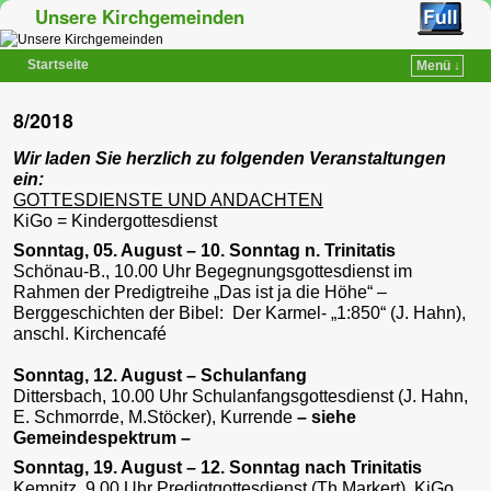
Unsere Kirchgemeinden
Startseite
Menü ↓
Zum Inhalt wechseln
Zum sekundären Inhalt wechseln
8/2018
Wir laden Sie herzlich zu folgenden Veranstaltungen
ein:
GOTTESDIENSTE UND ANDACHTEN
KiGo = Kindergottesdienst
Sonntag, 05. August – 10. Sonntag n. Trinitatis
Schönau-B., 10.00 Uhr Begegnungsgottesdienst im
Rahmen der Predigtreihe „Das ist ja die Höhe“ –
Berggeschichten der Bibel: Der Karmel- „1:850“ (J. Hahn),
anschl. Kirchencafé
Sonntag, 12. August – Schulanfang
Dittersbach, 10.00 Uhr Schulanfangsgottesdienst (J. Hahn,
E. Schmorrde, M.Stöcker), Kurrende
– siehe
Gemeindespektrum –
Sonntag, 19. August – 12. Sonntag nach Trinitatis
Kemnitz, 9.00 Uhr Predigtgottesdienst (Th.Markert), KiGo