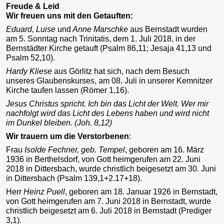
Freude & Leid
Wir freuen uns mit den Getauften:
Eduard, Luise
und
Anne Marschke
aus Bernstadt wurden
am 5. Sonntag nach Trinitatis, dem 1. Juli 2018, in der
Bernstädter Kirche getauft (Psalm 86,11; Jesaja 41,13 und
Psalm 52,10).
Hardy Kliese
aus Görlitz hat sich, nach dem Besuch
unseres Glaubenskurses, am 08. Juli in unserer Kemnitzer
Kirche taufen lassen (Römer 1,16).
Jesus Christus spricht. Ich bin das Licht der Welt. Wer mir
nachfolgt wird das Licht des Lebens haben und wird nicht
im Dunkel bleiben. (Joh. 8,12)
Wir trauern um die Verstorbenen
:
Frau
Isolde Fechner, geb. Tempel
, geboren am 16. März
1936 in Berthelsdorf, von Gott heimgerufen am 22. Juni
2018 in Dittersbach, wurde christlich beigesetzt am 30. Juni
in Dittersbach (Psalm 139,1+2.17+18).
Herr
Heinz Puell
, geboren am 18. Januar 1926 in Bernstadt,
von Gott heimgerufen am 7. Juni 2018 in Bernstadt, wurde
christlich beigesetzt am 6. Juli 2018 in Bernstadt (Prediger
3,1).