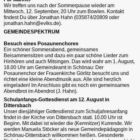
Wir treffen uns nach der Sommerpause wieder am
Mittwoch, 12. September, 20 Uhr zum Bowlen. Kontakt
findest Du über Jonathan Hahn (035874/20809 oder
jonathan.hahn@evlks.de).
GEMEINDESPEKTRUM
Besuch eines Posaunenchores
Ein schöner Sommerabend, gemeinsames
Beisammensitzen und dazu ein paar schöne Lieder zum
Hinhören und auch Mitsingen. Das wird wahr am 1. August,
18.00 Uhr am Gemeindeamt in Schönau: Der
Posaunenchor der Frauenkirche Görlitz besucht uns und
richtet eine kleine Abendmusik aus. Alle sind herzlich
eingeladen! Im Anschluss gibt es noch ein gemeinsames
Abendbrot im Abendrot (J. Hahn).
Schulanfangs-Gottesdienst am 12. August in
Dittersbach
Unser diesjähriger Gottesdienst zum Schuljahresanfang
findet in der Kirche von Dittersbach statt. 10.00 Uhr ist
Beginn. Mit dabei ist wieder die (Kemnitzer) Kurrende. Wir
werden Manuela Stöcker als neue Gemeindepädagogin in
Schönau-Dittersbach willkommen heißen. Gesonderte