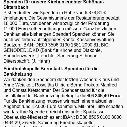
Spenden für unsere Kirchenleuchter Schönau-
Dittersbach
Bisher durften wir Spenden in Höhe von 6.878,81 €
empfangen
.
Die Gesamtsumme der Restaurierung beträgt
18.000 Euro, von denen wir abzüglich der Förderung
11.000 Euro selber aufbringen müssen. Ganz herzlichen
Dank an alle bisherigen Spender! Spenden können Sie
auch weiterhin auf folgendes Konto: Kassenverwaltung
Bautzen, IBAN: DE09 3506 0190 1681 2090 81, BIC:
GENODED1DKD (Bank für Kirche und Diakonie,
Spendenzweck: „Leuchter-Sanierung Schönau-
Dittersbach“). (J. Hahn)
Friedhofskapelle Bernstadt- Spenden für die
Bankheizung
Wir danken den Spendern der letzten Wochen: Klaus und
Anne Weickelt; Roswitha Ullrich; Bernd Prokop; Manfred
und Christa Kretschmer. Der Spendenstand für die
Installation der Bankheizung beträgt aktuell
6.245,40 Euro
.
Für die Bankheizung müssen wir nach einem aktuellen
Angebot rund 12.000 Euro sammeln. Mit Ihrer Hilfe schaffen
wir das. Ihre Spende erreicht uns unter: Sparkasse
Oberlausitz-Niederschlesien; IBAN: DE88 8505 0100 3000
0434 29, Zweck: Sanierung Friedhofskapelle,