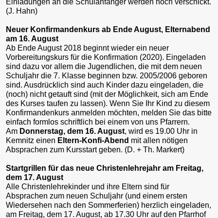
Einladungen an die Schulanfänger werden noch verschickt.
(J. Hahn)
Neuer Konfirmandenkurs ab Ende August, Elternabend
am 16. August
Ab Ende August 2018 beginnt wieder ein neuer
Vorbereitungskurs für die Konfirmation (2020). Eingeladen
sind dazu vor allem die Jugendlichen, die mit dem neuen
Schuljahr die 7. Klasse beginnen bzw. 2005/2006 geboren
sind. Ausdrücklich sind auch Kinder dazu eingeladen, die
(noch) nicht getauft sind (mit der Möglichkeit, sich am Ende
des Kurses taufen zu lassen). Wenn Sie Ihr Kind zu diesem
Konfirmandenkurs anmelden möchten, melden Sie das bitte
einfach formlos schriftlich bei einem von uns Pfarrern.
Am
Donnerstag, dem 16. August
, wird es 19.00 Uhr in
Kemnitz einen
Eltern-Konfi-Abend
mit allen nötigen
Absprachen zum Kursstart geben. (D. + Th. Markert)
Startgrillen für das neue Christenlehrejahr am Freitag,
dem 17. August
Alle Christenlehrekinder und ihre Eltern sind für
Absprachen zum neuen Schuljahr (und einem ersten
Wiedersehen nach den Sommerferien) herzlich eingeladen,
am Freitag, dem 17. August, ab 17.30 Uhr auf den Pfarrhof