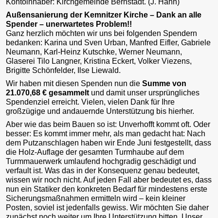
Kontoinhaber: Kirchgemeinde Bernstadt. (J. Hahn)
Außensanierung der Kemnitzer Kirche – Dank an alle
Spender – unerwartetes Problem!!
Ganz herzlich möchten wir uns bei folgenden Spendern
bedanken: Karina und Sven Urban, Manfred Eifler, Gabriele
Neumann, Karl-Heinz Kutschke, Werner Neumann,
Glaserei Tilo Langner, Kristina Eckert, Volker Viezens,
Brigitte Schönfelder, Ilse Liewald.
Wir haben mit diesen Spenden nun die
Summe von
21.070,68 € gesammelt
und damit unser ursprüngliches
Spendenziel erreicht. Vielen, vielen Dank für Ihre
großzügige und andauernde Unterstützung bis hierher.
Aber wie das beim Bauen so ist: Unverhofft kommt oft. Oder
besser: Es kommt immer mehr, als man gedacht hat: Nach
dem Putzanschlagen haben wir Ende Juni festgestellt, dass
die Holz-Auflage der gesamten Turmhaube auf dem
Turmmauerwerk umlaufend hochgradig geschädigt und
verfault ist. Was das in der Konsequenz genau bedeutet,
wissen wir noch nicht. Auf jeden Fall aber bedeutet es, dass
nun ein Statiker den konkreten Bedarf für mindestens erste
Sicherungsmaßnahmen ermitteln wird – kein kleiner
Posten, soviel ist jedenfalls gewiss. Wir möchten Sie daher
zunächst noch weiter um Ihre Unterstützung bitten. Unser