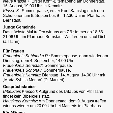
Neue Klasse 7
: Erster Konfi-Elternabend am Donnerstag,
16. August, 19.00 Uhr, in Kemnitz
Klasse 8:
Sommerpause, erster KonfiSamstag nach den
Schulferien am 8. September, 9 – 12.30 Uhr im Pfarrhaus
Bernstadt.
Junge Gemeinde
Das nächste Mal treffen wir uns am 7.9.; immer ab 18.53 –
21.06 Uhr im Pfarrhaus Bernstadt. Wir freuen uns auf Dich.
(J. Hahn)
Für Frauen
Frauenkreis Sohland a.R
.: Sommerpause, dann wieder am
Dienstag, dem 4. September, 14.00 Uhr
Frauenkreis Bernstadt
: Sommerpause.
Frauenkreis Schönau
: Sommerpause.
Frauenkreis Kemnitz
: Dienstag, 14. August, 14.00 Uhr mit
„Maria Sybilla Merian“ (D. Markert)
Gesprächskreise
Bibelkreis Kiesdorf:
Aufgrund des Urlaubs von Pfr. Hahn
findet kein Bibelkreis statt.
Hauskreis Kemnitz
: Am Donnerstag, dem 9. August treffen
wir uns wieder um 20.00 Uhr bei Markerts im Pfarrhaus.
Für Männer