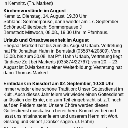
in Kemnitz. (Th. Markert)
Kirchenvorstände im August
Kemnitz, Dienstag, 14. August, 19.30 Uhr
Sohland: Sommerpause, dann wieder am 17. September
Schönau-Dittersbach: Sommerpause J
Bernstadt: Mittwoch, 08.08., 19:30 Uhr im Pfarrhaus.
Urlaub und Ortsabwesenheit im August
Ehepaar Markert hat bis zum 06. August Urlaub. Vertretung
hat Pfr. Jonathan Hahn in Bernstadt (035874/20809). Vom
13.08. bis zum 30.08. hat Pfr. Hahn Urlaub, Vertretung liegt
für diese Zeit bei Markerts (035874/22767); vom 20. – 23.
August ist D.Markert zu einer Weiterbildung; Vertretung hat
dann Thomas Markert.
Erntedank in Kiesdorf am 02. September, 10.30 Uhr
Immer wieder eine schöne Tradition: Unser Gottesdienst im
Kulti. Auch dieses Jahr feiern wir wieder einen Gottesdienst
anlässlich der Ernte, die zum Teil eingebracht ist, z.T. noch
auf den Feldern steht. Unsere Chöre werden diesen
Gottesdienst musikalisch bereichern. Kommt vorbei und
lasst uns miteinander feiern und unserem Herrn mit Wort,
Gesang und Gebet „Danke“ sagen. (J. Hahn)