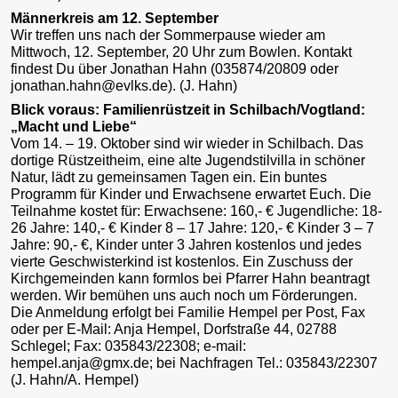
Männerkreis am 12. September
Wir treffen uns nach der Sommerpause wieder am
Mittwoch, 12. September, 20 Uhr zum Bowlen. Kontakt
findest Du über Jonathan Hahn (035874/20809 oder
jonathan.hahn@evlks.de). (J. Hahn)
Blick voraus: Familienrüstzeit in Schilbach/Vogtland:
„Macht und Liebe“
Vom 14. – 19. Oktober sind wir wieder in Schilbach. Das
dortige Rüstzeitheim, eine alte Jugendstilvilla in schöner
Natur, lädt zu gemeinsamen Tagen ein. Ein buntes
Programm für Kinder und Erwachsene erwartet Euch. Die
Teilnahme kostet für: Erwachsene: 160,- € Jugendliche: 18-
26 Jahre: 140,- € Kinder 8 – 17 Jahre: 120,- € Kinder 3 – 7
Jahre: 90,- €, Kinder unter 3 Jahren kostenlos und jedes
vierte Geschwisterkind ist kostenlos. Ein Zuschuss der
Kirchgemeinden kann formlos bei Pfarrer Hahn beantragt
werden. Wir bemühen uns auch noch um Förderungen.
Die Anmeldung erfolgt bei Familie Hempel per Post, Fax
oder per E-Mail: Anja Hempel, Dorfstraße 44, 02788
Schlegel; Fax: 035843/22308; e-mail:
hempel.anja@gmx.de; bei Nachfragen Tel.: 035843/22307
(J. Hahn/A. Hempel)