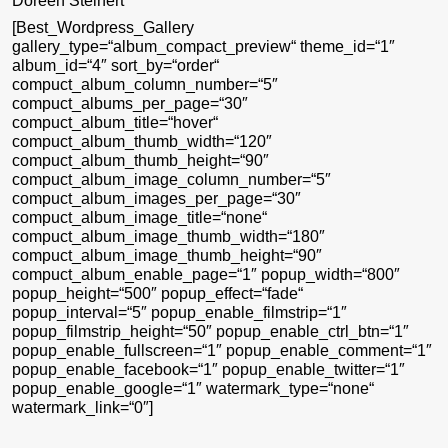
Doreen Steinert
[Best_Wordpress_Gallery
gallery_type=“album_compact_preview“ theme_id=“1″
album_id=“4″ sort_by=“order“
compuct_album_column_number=“5″
compuct_albums_per_page=“30″
compuct_album_title=“hover“
compuct_album_thumb_width=“120″
compuct_album_thumb_height=“90″
compuct_album_image_column_number=“5″
compuct_album_images_per_page=“30″
compuct_album_image_title=“none“
compuct_album_image_thumb_width=“180″
compuct_album_image_thumb_height=“90″
compuct_album_enable_page=“1″ popup_width=“800″
popup_height=“500″ popup_effect=“fade“
popup_interval=“5″ popup_enable_filmstrip=“1″
popup_filmstrip_height=“50″ popup_enable_ctrl_btn=“1″
popup_enable_fullscreen=“1″ popup_enable_comment=“1″
popup_enable_facebook=“1″ popup_enable_twitter=“1″
popup_enable_google=“1″ watermark_type=“none“
watermark_link=“0″]