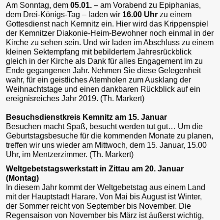
Am Sonntag, dem
05.01.
– am Vorabend zu Epiphanias,
dem Drei-Königs-Tag – laden wir
16.00 Uhr
zu einem
Gottesdienst nach Kemnitz ein. Hier wird das Krippenspiel
der Kemnitzer Diakonie-Heim-Bewohner noch einmal in der
Kirche zu sehen sein. Und wir laden im Abschluss zu einem
kleinen Sektempfang mit bebildertem Jahresrückblick
gleich in der Kirche als Dank für alles Engagement im zu
Ende gegangenen Jahr. Nehmen Sie diese Gelegenheit
wahr, für ein geistliches Atemholen zum Ausklang der
Weihnachtstage und einen dankbaren Rückblick auf ein
ereignisreiches Jahr 2019. (Th. Markert)
Besuchsdienstkreis Kemnitz am 15. Januar
Besuchen macht Spaß, besucht werden tut gut… Um die
Geburtstagsbesuche für die kommenden Monate zu planen,
treffen wir uns wieder am Mittwoch, dem 15. Januar, 15.00
Uhr, im Mentzerzimmer. (Th. Markert)
Weltgebetstagswerkstatt in Zittau am 20. Januar
(Montag)
In diesem Jahr kommt der Weltgebetstag aus einem Land
mit der Hauptstadt Harare. Von Mai bis August ist Winter,
der Sommer reicht von September bis November. Die
Regensaison von November bis März ist äußerst wichtig,