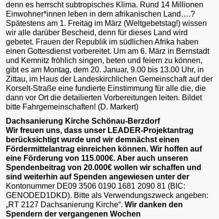
denn es herrscht subtropisches Klima. Rund 14 Millionen
Einwohner*innen leben in dem afrikanischen Land….?
Spätestens am 1. Freitag im März (Weltgebetstag!) wissen
wir alle darüber Bescheid, denn für dieses Land wird
gebetet. Frauen der Republik im südlichen Afrika haben
einen Gottesdienst vorbereitet. Um am 6. März in Bernstadt
und Kemnitz fröhlich singen, beten und feiern zu können,
gibt es am Montag, dem 20. Januar, 9.00 bis 13.00 Uhr, in
Zittau, im Haus der Landeskirchlichen Gemeinschaft auf der
Korselt-Straße eine fundierte Einstimmung für alle die, die
dann vor Ort die detailierten Vorbereitungen leiten. Bildet
bitte Fahrgemeinschaften! (D. Markert)
Dachsanierung Kirche Schönau-Berzdorf
Wir freuen uns, dass unser LEADER-Projektantrag
berücksichtigt wurde und wir demnächst einen
Fördermittelantrag einreichen können. Wir hoffen auf
eine Förderung von 115.000€. Aber auch unseren
Spendenbeitrag von 20.000€ wollen wir schaffen und
sind weiterhin auf Spenden angewiesen unter der
Kontonummer DE09 3506 0190 1681 2090 81 (BIC:
GENODED1DKD). Bitte als Verwendungszweck angeben:
„RT 2127 Dachsanierung Kirche“.
Wir danken den
Spendern der vergangenen Wochen