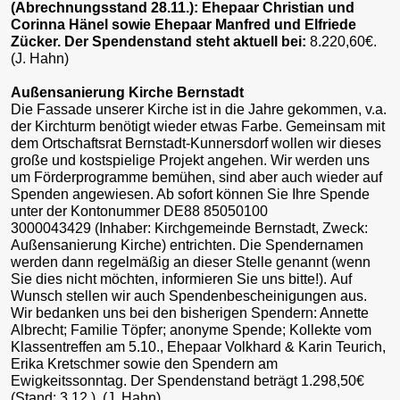
(Abrechnungsstand 28.11.): Ehepaar Christian und
Corinna Hänel sowie Ehepaar Manfred und Elfriede
Zücker. Der Spendenstand steht aktuell bei:
8.220,60€.
(J. Hahn)
Außensanierung Kirche Bernstadt
Die Fassade unserer Kirche ist in die Jahre gekommen, v.a.
der Kirchturm benötigt wieder etwas Farbe. Gemeinsam mit
dem Ortschaftsrat Bernstadt-Kunnersdorf wollen wir dieses
große und kostspielige Projekt angehen. Wir werden uns
um Förderprogramme bemühen, sind aber auch wieder auf
Spenden angewiesen. Ab sofort können Sie Ihre Spende
unter der Kontonummer DE88 85050100
3000043429 (Inhaber: Kirchgemeinde Bernstadt, Zweck:
Außensanierung Kirche) entrichten. Die Spendernamen
werden dann regelmäßig an dieser Stelle genannt (wenn
Sie dies nicht möchten, informieren Sie uns bitte!). Auf
Wunsch stellen wir auch Spendenbescheinigungen aus.
Wir bedanken uns bei den bisherigen Spendern: Annette
Albrecht; Familie Töpfer; anonyme Spende; Kollekte vom
Klassentreffen am 5.10., Ehepaar Volkhard & Karin Teurich,
Erika Kretschmer sowie den Spendern am
Ewigkeitssonntag. Der Spendenstand beträgt 1.298,50€
(Stand: 3.12.). (J. Hahn)