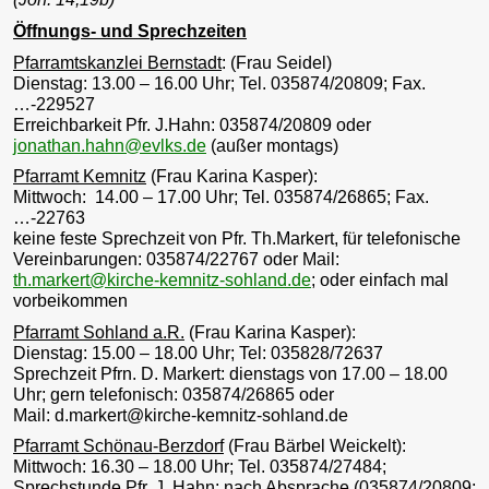
Öffnungs- und Sprechzeiten
Pfarramtskanzlei Bernstadt
: (Frau Seidel)
Dienstag: 13.00 – 16.00 Uhr; Tel. 035874/20809; Fax.
…-229527
Erreichbarkeit Pfr. J.Hahn: 035874/20809 oder
jonathan.hahn@evlks.de
(außer montags)
Pfarramt Kemnitz
(Frau Karina Kasper):
Mittwoch: 14.00 – 17.00 Uhr; Tel. 035874/26865; Fax.
…-22763
keine feste Sprechzeit von Pfr. Th.Markert, für telefonische
Vereinbarungen: 035874/22767 oder Mail:
th.markert@kirche-kemnitz-sohland.de
; oder einfach mal
vorbeikommen
Pfarramt Sohland a.R.
(Frau Karina Kasper):
Dienstag: 15.00 – 18.00 Uhr; Tel: 035828/72637
Sprechzeit Pfrn. D. Markert: dienstags von 17.00 – 18.00
Uhr; gern telefonisch: 035874/26865 oder
Mail: d.markert@kirche-kemnitz-sohland.de
Pfarramt Schönau-Berzdorf
(Frau Bärbel Weickelt):
Mittwoch: 16.30 – 18.00 Uhr; Tel. 035874/27484;
Sprechstunde Pfr. J. Hahn: nach Absprache (035874/20809;