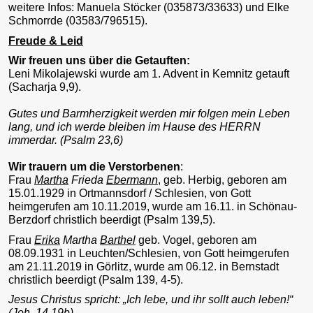
weitere Infos: Manuela Stöcker (035873/33633) und Elke
Schmorrde (03583/796515).
Freude & Leid
Wir freuen uns über die Getauften:
Leni Mikolajewski wurde am 1. Advent in Kemnitz getauft
(Sacharja 9,9).
Gutes und Barmherzigkeit werden mir folgen mein Leben
lang, und ich werde bleiben im Hause des HERRN
immerdar. (Psalm 23,6)
Wir trauern um die Verstorbenen
:
Frau
Martha
Frieda
Ebermann
, geb. Herbig, geboren am
15.01.1929 in Ortmannsdorf / Schlesien, von Gott
heimgerufen am 10.11.2019, wurde am 16.11. in Schönau-
Berzdorf christlich beerdigt (Psalm 139,5).
Frau
Erika
Martha
Barthel
geb. Vogel, geboren am
08.09.1931 in Leuchten/Schlesien, von Gott heimgerufen
am 21.11.2019 in Görlitz, wurde am 06.12. in Bernstadt
christlich beerdigt (Psalm 139, 4-5).
Jesus Christus spricht: „Ich lebe, und ihr sollt auch leben!“
(Joh. 14,19b)