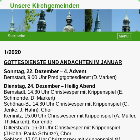
Unsere Kirchgemeinden
Startseite
Menü ↓
Zum Inhalt wechseln
Zum sekundären Inhalt wechseln
1/2020
GOTTESDIENSTE UND ANDACHTEN IM JANUAR
Sonntag, 22. Dezember – 4. Advent
Bernstadt, 9.00 Uhr Predigtgottesdienst (D.Markert)
Dienstag, 24. Dezember – Heilig Abend
Bernstadt, 14.30 Uhr Christvesper mit Krippenspiel (E.
Schmorrde, D. Markert)
Schönau-B., 14.30 Uhr Christvesper mit Krippenspiel (C.
Jenke, J. Hahn), Chor
Kemnitz, 15.00 Uhr Christvesper mit Krippenspiel (A. Müller,
Th.Markert), Kurrende
Dittersbach, 16.00 Uhr Christvesper mit Krippenspiel
(J.Hahn, Paula Schütze), Chor
Sohland, 17.00 Uhr Christvesper mit Krippenspiel (M.