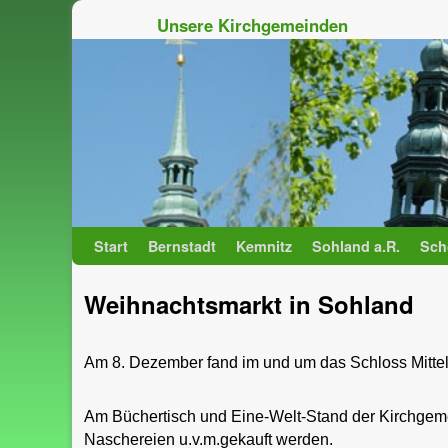
Unsere Kirchgemeinden
Zum Inhalt wechseln
Zum sekundären Inhalt wechseln
Start
Bernstadt
Kemnitz
Sohland a.R.
Sch
Weihnachtsmarkt in Sohland
Am 8. Dezember fand im und um das Schloss Mittels
Am Büchertisch und Eine-Welt-Stand der Kirchgem
Naschereien u.v.m.gekauft werden.