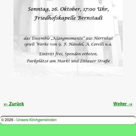
Bilder-Navigation
← Zurück
Weiter →
© 2026 -
Unsere Kirchgemeinden