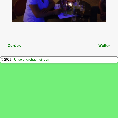
Bilder-Navigation
← Zurück
Weiter →
© 2026 -
Unsere Kirchgemeinden