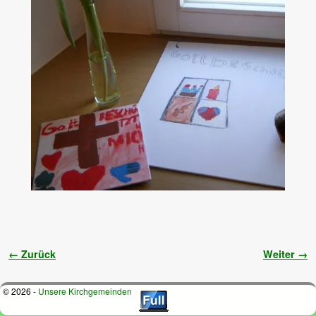
Bilder-Navigation
← Zurück
Weiter →
© 2026 -
Unsere Kirchgemeinden