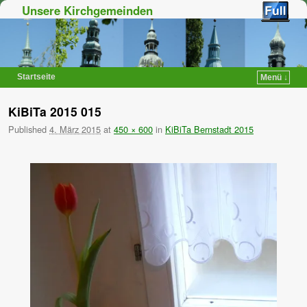
Unsere Kirchgemeinden
Startseite
Menü ↓
Zum Inhalt wechseln
Zum sekundären Inhalt wechseln
KiBiTa 2015 015
Published
4. März 2015
at
450 × 600
in
KiBiTa Bernstadt 2015