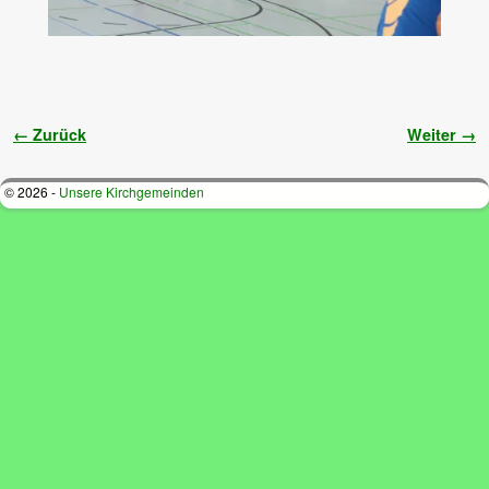
Bilder-Navigation
← Zurück
Weiter →
© 2026 -
Unsere Kirchgemeinden