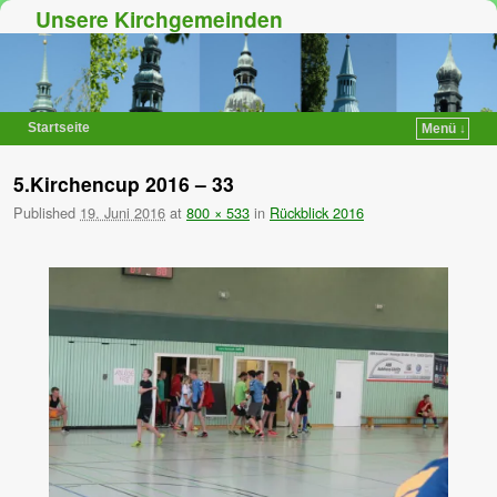
Unsere Kirchgemeinden
Startseite
Menü ↓
Zum Inhalt wechseln
Zum sekundären Inhalt wechseln
5.Kirchencup 2016 – 33
Published
19. Juni 2016
at
800 × 533
in
Rückblick 2016