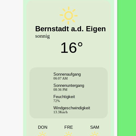
Bernstadt a.d. Eigen
sonnig
16°
Sonnenaufgang
06:07 AM
Sonnenuntergang
08:36 PM
Feuchtigkeit
72%
Windgeschwindigkeit
13.3Km/h
DON
FRE
SAM