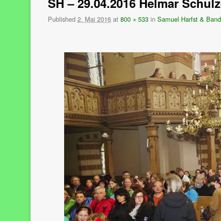
SH – 29.04.2016 Helmar Schulz
Published
2. Mai 2016
at
800 × 533
in
Samuel Harfst & Band 