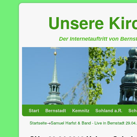
Unsere Ki
Der Internetauftritt von Bern
Zum Inhalt wechseln
Zum sekundären Inhalt wechseln
Start
Bernstadt
Kemnitz
Sohland a.R.
Sch
Startseite
→
Samuel Harfst & Band - Live in Bernstadt 29.04