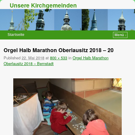
Unsere Kirchgemeinden
Startseite
Menü ↓
Zum Inhalt wechseln
Zum sekundären Inhalt wechseln
Orgel Halb Marathon Oberlausitz 2018 – 20
Published
22. Mai 2018
at
800 × 533
in
Orgel Halb Marathon
Oberlausitz 2018 – Bernstadt