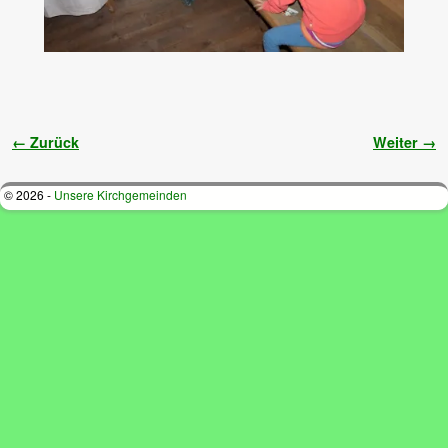
Bilder-Navigation
← Zurück
Weiter →
© 2026 -
Unsere Kirchgemeinden