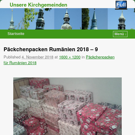
Unsere Kirchgemeinden
Startseite
Menü ↓
Zum Inhalt wechseln
Zum sekundären Inhalt wechseln
Päckchenpacken Rumänien 2018 – 9
Published
4. November 2018
at
1600 × 1200
in
Päckchenpacken
für Rumänien 2018