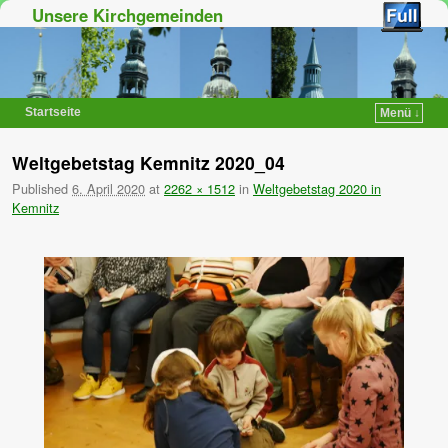
Unsere Kirchgemeinden
Startseite
Menü ↓
Zum Inhalt wechseln
Zum sekundären Inhalt wechseln
Weltgebetstag Kemnitz 2020_04
Published
6. April 2020
at
2262 × 1512
in
Weltgebetstag 2020 in
Kemnitz