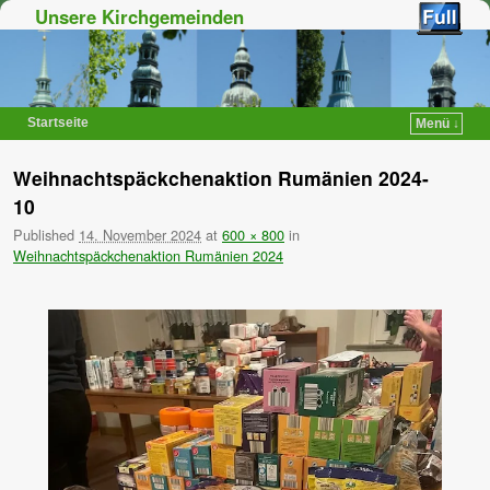
Unsere Kirchgemeinden
Startseite
Menü ↓
Zum Inhalt wechseln
Zum sekundären Inhalt wechseln
Weihnachtspäckchenaktion Rumänien 2024-
10
Published
14. November 2024
at
600 × 800
in
Weihnachtspäckchenaktion Rumänien 2024