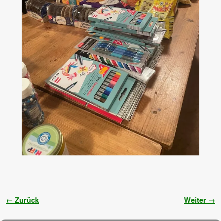
Bilder-Navigation
← Zurück
Weiter →