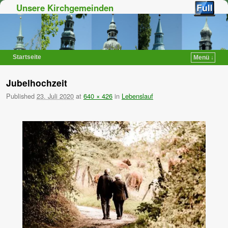
Unsere Kirchgemeinden
Startseite
Menü ↓
Zum Inhalt wechseln
Zum sekundären Inhalt wechseln
Jubelhochzeit
Published
23. Juli 2020
at
640 × 426
in
Lebenslauf