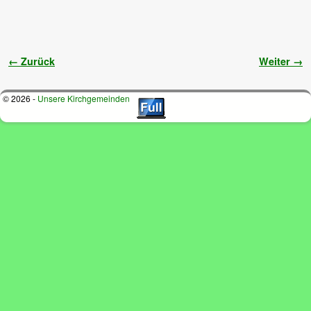
Bilder-Navigation
← Zurück
Weiter →
© 2026 -
Unsere Kirchgemeinden