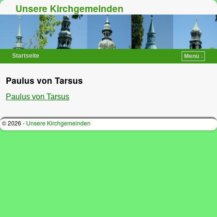
Unsere Kirchgemeinden
Startseite
Menü ↓
Zum Inhalt wechseln
Zum sekundären Inhalt wechseln
Paulus von Tarsus
Paulus von Tarsus
© 2026 -
Unsere Kirchgemeinden