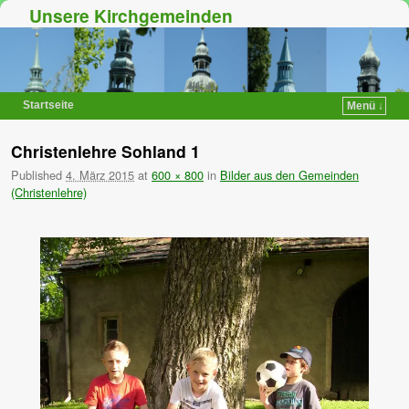
Unsere Kirchgemeinden
Startseite
Menü ↓
Zum Inhalt wechseln
Zum sekundären Inhalt wechseln
Christenlehre Sohland 1
Published
4. März 2015
at
600 × 800
in
Bilder aus den Gemeinden
(Christenlehre)