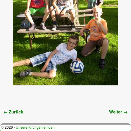
Bilder-Navigation
← Zurück
Weiter →
© 2026 -
Unsere Kirchgemeinden