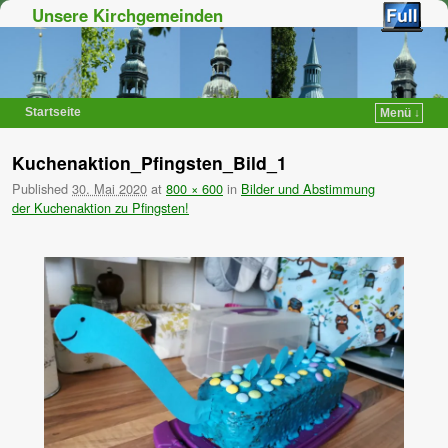
Unsere Kirchgemeinden
Startseite
Menü ↓
Zum Inhalt wechseln
Zum sekundären Inhalt wechseln
Kuchenaktion_Pfingsten_Bild_1
Published
30. Mai 2020
at
800 × 600
in
Bilder und Abstimmung
der Kuchenaktion zu Pfingsten!