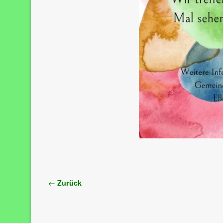
Bilder-Navigation
← Zurück