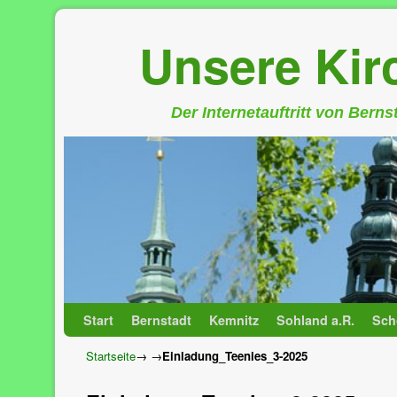
Unsere Ki
Der Internetauftritt von Bern
Zum Inhalt wechseln
Zum sekundären Inhalt wechseln
Start
Bernstadt
Kemnitz
Sohland a.R.
Sch
Startseite
→
→
Einladung_Teenies_3-2025