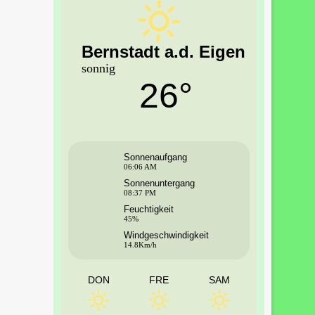
Bernstadt a.d. Eigen
sonnig
26°
Sonnenaufgang
06:06 AM
Sonnenuntergang
08:37 PM
Feuchtigkeit
45%
Windgeschwindigkeit
14.8Km/h
DON
FRE
SAM