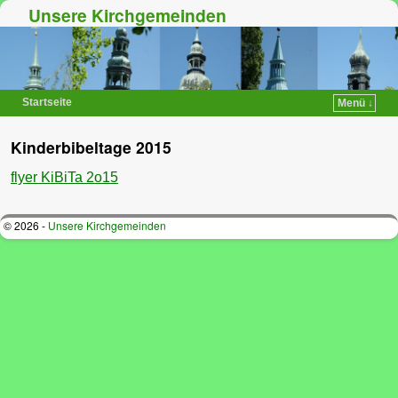
Unsere Kirchgemeinden
Startseite
Menü ↓
Zum Inhalt wechseln
Zum sekundären Inhalt wechseln
Kinderbibeltage 2015
flyer KiBiTa 2o15
© 2026 -
Unsere Kirchgemeinden