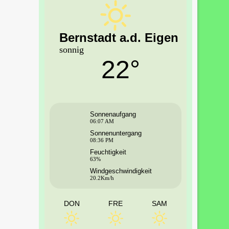
Bernstadt a.d. Eigen
sonnig
22°
Sonnenaufgang
06:07 AM
Sonnenuntergang
08:36 PM
Feuchtigkeit
63%
Windgeschwindigkeit
20.2Km/h
DON
FRE
SAM