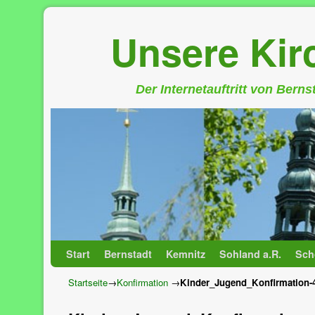
Unsere Ki
Der Internetauftritt von Bern
Zum Inhalt wechseln
Zum sekundären Inhalt wechseln
Start
Bernstadt
Kemnitz
Sohland a.R.
Sch
Startseite
→
Konfirmation
→
Kinder_Jugend_Konfirmation-