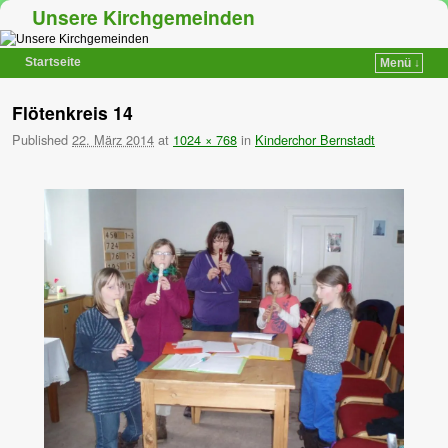
Unsere Kirchgemeinden
Startseite
Menü ↓
Zum Inhalt wechseln
Zum sekundären Inhalt wechseln
Flötenkreis 14
Published
22. März 2014
at
1024 × 768
in
Kinderchor Bernstadt