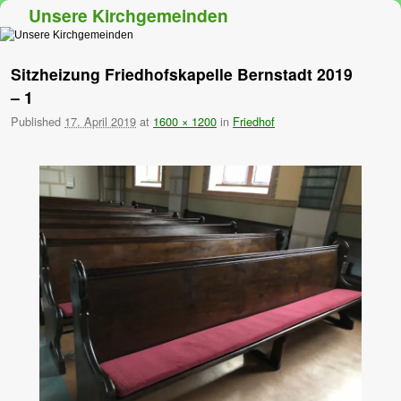
Unsere Kirchgemeinden
Zum Inhalt wechseln
Zum sekundären Inhalt wechseln
Sitzheizung Friedhofskapelle Bernstadt 2019
– 1
Published
17. April 2019
at
1600 × 1200
in
Friedhof