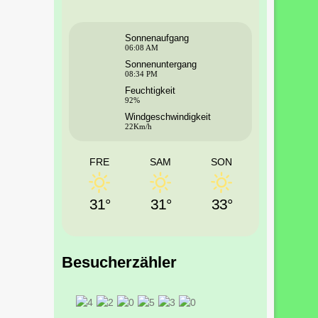
Sonnenaufgang
06:08 AM
Sonnenuntergang
08:34 PM
Feuchtigkeit
92%
Windgeschwindigkeit
22Km/h
FRE
SAM
SON
31°
31°
33°
Besucherzähler