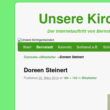
Unsere Ki
Der Internetauftritt von Bern
Zum Inhalt wechseln
Zum sekundären Inhalt wechseln
Start
Bernstadt
Kemnitz
Sohland a.R.
Sch
Startseite
→
Mitarbeiter
→
Doreen Steinert
Doreen Steinert
Published
23. März 2014
at
184 × 103
in
Mitarbeiter