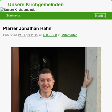
Unsere Kirchgemeinden
Startseite
Menü ↓
Zum Inhalt wechseln
Zum sekundären Inhalt wechseln
Pfarrer Jonathan Hahn
Published
21. April 2015
at
400 × 600
in
Mitarbeiter