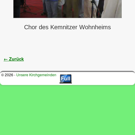
Chor des Kemnitzer Wohnheims
Bilder-Navigation
← Zurück
© 2026 -
Unsere Kirchgemeinden