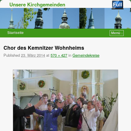
Unsere Kirchgemeinden
Startseite
Menü ↓
Zum Inhalt wechseln
Zum sekundären Inhalt wechseln
Chor des Kemnitzer Wohnheims
Published
23. März 2014
at
570 × 427
in
Gemeindekreise