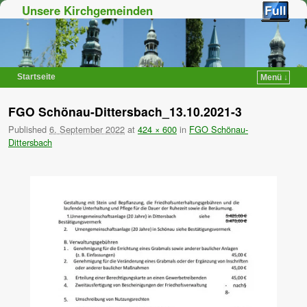
Unsere Kirchgemeinden
Startseite
Menü ↓
Zum Inhalt wechseln
Zum sekundären Inhalt wechseln
FGO Schönau-Dittersbach_13.10.2021-3
Published
6. September 2022
at
424 × 600
in
FGO Schönau-
Dittersbach