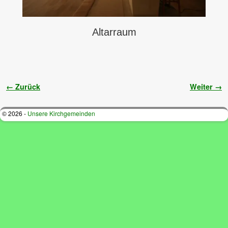
Altarraum
Bilder-Navigation
← Zurück
Weiter →
© 2026 -
Unsere Kirchgemeinden