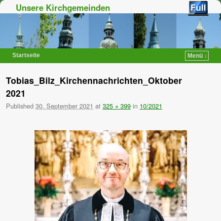
Unsere Kirchgemeinden
Startseite
Menü ↓
Zum Inhalt wechseln
Zum sekundären Inhalt wechseln
Tobias_Bilz_Kirchennachrichten_Oktober
2021
Published
30. September 2021
at
325 × 399
in
10/2021