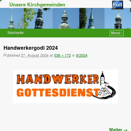
Unsere Kirchgemeinden
Startseite
Menü ↓
Zum Inhalt wechseln
Zum sekundären Inhalt wechseln
Handwerkergodi 2024
Published
27. August 2024
at
536 × 172
in
9/2024
Bilder-Navigation
Weiter →