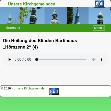
Unsere Kirchgemeinden
Startseite
Menü ↓
Zum Inhalt wechseln
Zum sekundären Inhalt wechseln
Die Heilung des Blinden Bartimäus
„Hörszene 2“ (4)
© 2026 -
Unsere Kirchgemeinden